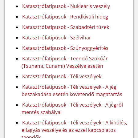
Katasztrófatípusok - Nukleáris veszély
Katasztrófatípusok - Rendkívüli hideg
Katasztrófatípusok - Szabadtéri tüzek
Katasztrófatípusok - Szélvihar
Katasztrófatípusok - Szúnyoggyérítés
Katasztrófatípusok - Teendő Szökőár
(Tsunami, Cunami) Veszélye esetén
Katasztrófatípusok - Téli veszélyek
Katasztrófatípusok - Téli veszélyek - A jég
beszakadása esetén követendő magatartás
Katasztrófatípusok - Téli veszélyek - A jégről
mentés szabályai
Katasztrófatípusok - Téli veszélyek - A kihűlés,
elfagyás veszélye és az ezzel kapcsolatos
teendők