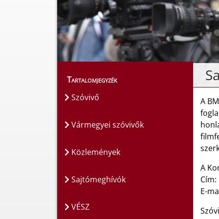
Sa
Tartalomjegyzék
Szóvivő
A BM
fogla
Vármegyei szóvivők
honl
filmf
szerk
Közlemények
A Ko
Sajtómeghívók
Cím:
E-ma
VÉSZ
Szóvi