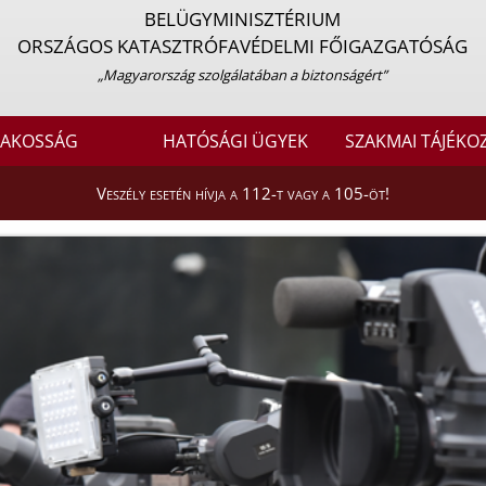
BELÜGYMINISZTÉRIUM
ORSZÁGOS KATASZTRÓFAVÉDELMI FŐIGAZGATÓSÁG
„Magyarország szolgálatában a biztonságért”
LAKOSSÁG
HATÓSÁGI ÜGYEK
SZAKMAI TÁJÉKO
Veszély esetén hívja a 112-t vagy a 105-öt!