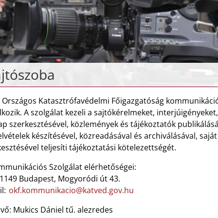
jtószoba
 Országos Katasztrófavédelmi Főigazgatóság kommunikáció
lkozik. A szolgálat kezeli a sajtókérelmeket, interjúigényeket
ap szerkesztésével, közlemények és tájékoztatók publikálás
elvételek készítésével, közreadásával és archiválásával, saj
esztésével teljesíti tájékoztatási kötelezettségét.
mmunikációs Szolgálat elérhetőségei:
 1149 Budapest, Mogyoródi út 43.
il:
okf.kommunikacio@katved.gov.hu
vő: Mukics Dániel tű. alezredes