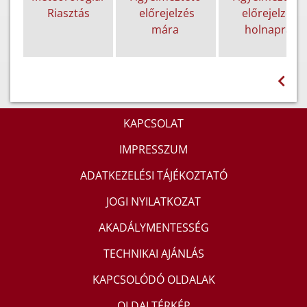
Riasztás
előrejelzés
előrejelzés
mára
holnapra
KAPCSOLAT
IMPRESSZUM
ADATKEZELÉSI TÁJÉKOZTATÓ
JOGI NYILATKOZAT
AKADÁLYMENTESSÉG
TECHNIKAI AJÁNLÁS
KAPCSOLÓDÓ OLDALAK
OLDALTÉRKÉP