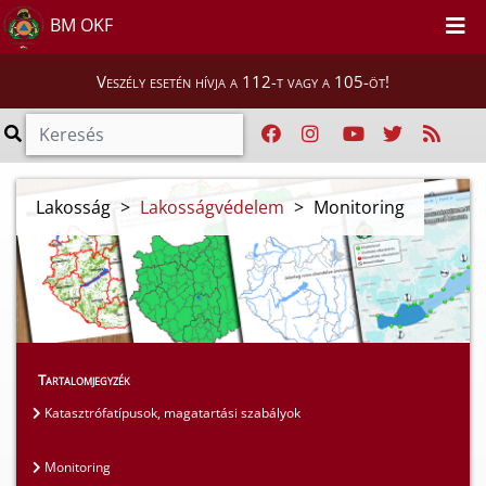
BM OKF
Veszély esetén hívja a 112-t vagy a 105-öt!
Lakosság
>
Lakosságvédelem
>
Monitoring
Tartalomjegyzék
Katasztrófatípusok, magatartási szabályok
Monitoring