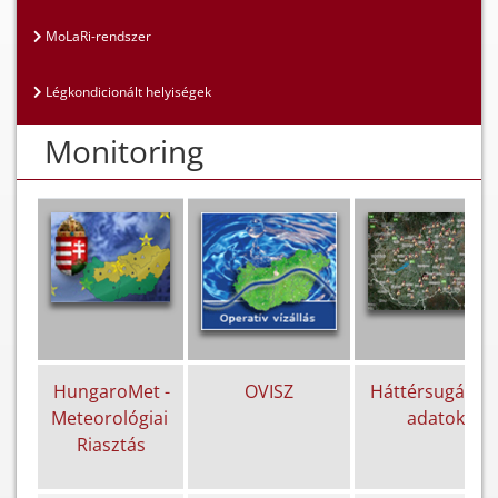
MoLaRi-rendszer
Légkondicionált helyiségek
Monitoring
HungaroMet -
OVISZ
Háttérsugárzás
Meteorológiai
adatok
Riasztás