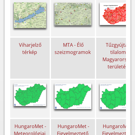
Viharjelző
MTA - Élő
Tűzgyújtási
térkép
szeizmogramok
tilalom
Magyarország
területén
HungaroMet -
HungaroMet -
HungaroMet -
Meteorológiai
Figyelmeztető
Figyelmeztető