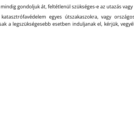
t mindig gondoljuk át, feltétlenül szükséges-e az utazás vag
atasztrófavédelem egyes útszakaszokra, vagy országos j
ak a legszükségesebb esetben induljanak el, kérjük, vegyék