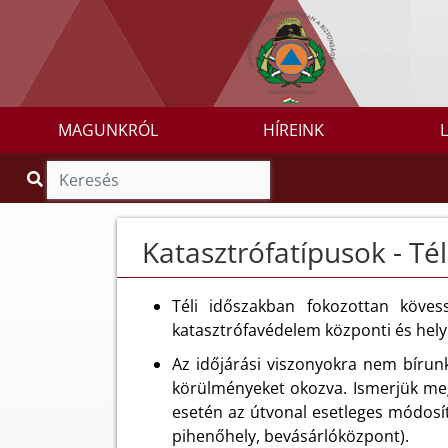
MAGUNKRÓL
HÍREINK
Katasztrófatípusok - Tél
Téli időszakban fokozottan köves
katasztrófavédelem központi és helyi
Az időjárási viszonyokra nem bírunk
körülményeket okozva. Ismerjük meg 
esetén az útvonal esetleges módosít
pihenőhely, bevásárlóközpont).