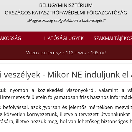
BELÜGYMINISZTÉRIUM
ORSZÁGOS KATASZTRÓFAVÉDELMI FŐIGAZGATÓSÁG
„Magyarország szolgálatában a biztonságért”
LAKOSSÁG
HATÓSÁGI ÜGYEK
SZAKMAI TÁJÉKO
Veszély esetén hívja a 112-t vagy a 105-öt!
i veszélyek - Mikor NE induljunk el
sük nyomon a közlekedési viszonyokról, valamint a vá
 internetes felületein folyamatosan friss hasznos információ
 befolyással, azok gyorsan és jelentős mértékben megvált
közvetlen környezetünk, illetve a tervezett útvonalunkat é
ására, illetve nézzük meg, hol van lehetőség biztonságos h