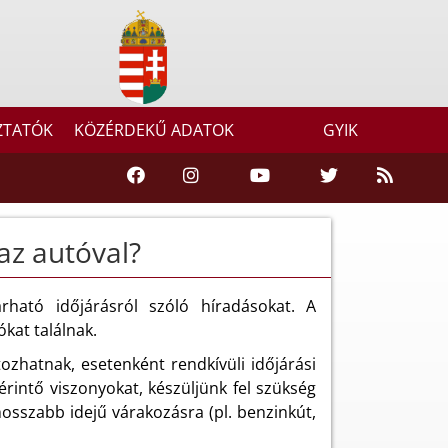
ZTATÓK
KÖZÉRDEKŰ ADATOK
GYIK
 az autóval?
rható időjárásról szóló híradásokat. A
kat találnak.
ozhatnak, esetenként rendkívüli időjárási
rintő viszonyokat, készüljünk fel szükség
osszabb idejű várakozásra (pl. benzinkút,