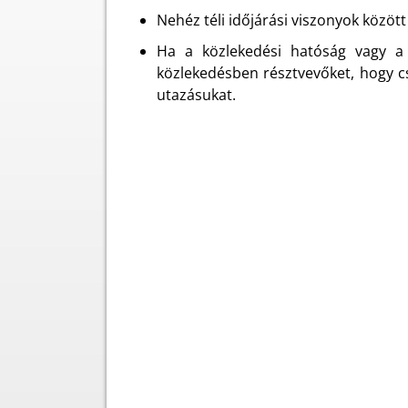
Nehéz téli időjárási viszonyok közöt
Ha a közlekedési hatóság vagy a k
közlekedésben résztvevőket, hogy cs
utazásukat.