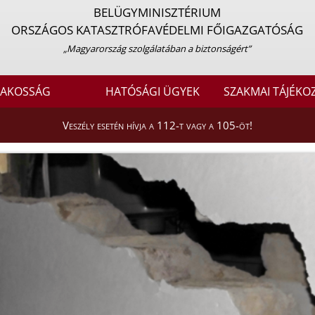
BELÜGYMINISZTÉRIUM
ORSZÁGOS KATASZTRÓFAVÉDELMI FŐIGAZGATÓSÁG
„Magyarország szolgálatában a biztonságért”
LAKOSSÁG
HATÓSÁGI ÜGYEK
SZAKMAI TÁJÉKO
Veszély esetén hívja a 112-t vagy a 105-öt!