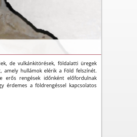
k, de vulkánkitörések, földalatti üregek
 amely hullámok elérik a Föld felszínét.
re erős rengések időnként előfordulnak
így érdemes a földrengéssel kapcsolatos