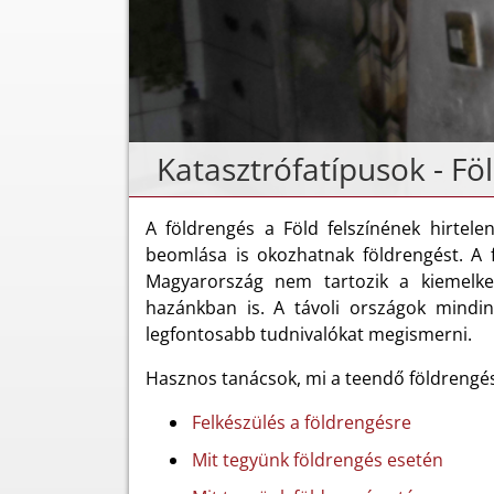
Katasztrófatípusok - Fö
A földrengés a Föld felszínének hirtele
beomlása is okozhatnak földrengést. A f
Magyarország nem tartozik a kiemelked
hazánkban is. A távoli országok mindin
legfontosabb tudnivalókat megismerni.
Hasznos tanácsok, mi a teendő földrengés 
Felkészülés a földrengésre
Mit tegyünk földrengés esetén