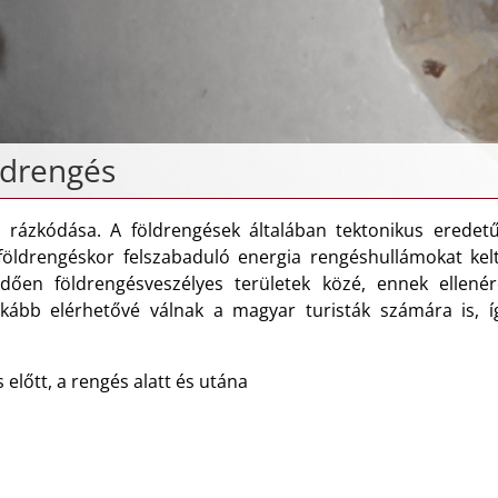
ldrengés
n rázkódása. A földrengések általában tektonikus eredetűe
öldrengéskor felszabaduló energia rengéshullámokat kelt,
ően földrengésveszélyes területek közé, ennek ellené
kább elérhetővé válnak a magyar turisták számára is, 
előtt, a rengés alatt és utána