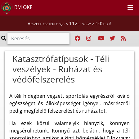
BM OKF
Veszély esetén hívja a 112-t vagy a 105-öt!
Katasztrófatípusok - Téli
veszélyek - Ruházat és
védőfelszerelés
A téli hidegben végzett sportolás egyrészről kiváló
egészséget és állóképességet igényel, másrészről
pedig megfelelő felszerelést és ruházatot.
Ha ezek közül valamelyik hiányzik, könnyen
megsérülhetünk. Könnyű azt belátni, hogy a téli
sportoláshoz, amikor a kinti hőmérséklet 0 fok vagy