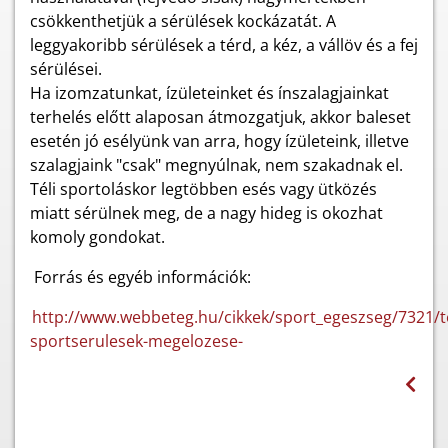
csökkenthetjük a sérülések kockázatát. A
leggyakoribb sérülések a térd, a kéz, a vállöv és a fej
sérülései.
Ha izomzatunkat, ízületeinket és ínszalagjainkat
terhelés előtt alaposan átmozgatjuk, akkor baleset
esetén jó esélyünk van arra, hogy ízületeink, illetve
szalagjaink "csak" megnyúlnak, nem szakadnak el.
Téli sportoláskor legtöbben esés vagy ütközés
miatt sérülnek meg, de a nagy hideg is okozhat
komoly gondokat.
Forrás és egyéb információk:
http://www.webbeteg.hu/cikkek/sport_egeszseg/7321/te
sportserulesek-megelozese-