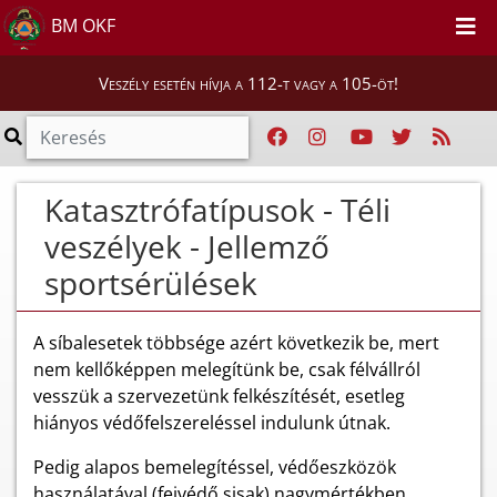
BM OKF
Veszély esetén hívja a 112-t vagy a 105-öt!
Katasztrófatípusok - Téli
veszélyek - Jellemző
sportsérülések
A síbalesetek többsége azért következik be, mert
nem kellőképpen melegítünk be, csak félvállról
vesszük a szervezetünk felkészítését, esetleg
hiányos védőfelszereléssel indulunk útnak.
Pedig alapos bemelegítéssel, védőeszközök
használatával (fejvédő sisak) nagymértékben