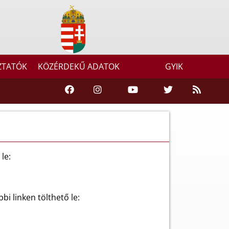
ZTATÓK
KÖZÉRDEKŰ ADATOK
GYIK
le:
bi linken tölthető le: