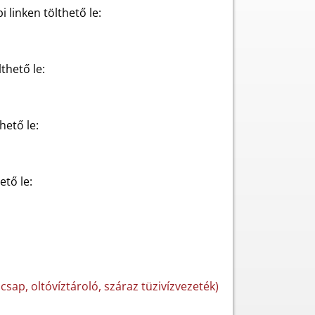
i linken tölthető le:
thető le:
hető le:
ető le:
űzcsap, oltóvíztároló, száraz tüzivízvezeték)