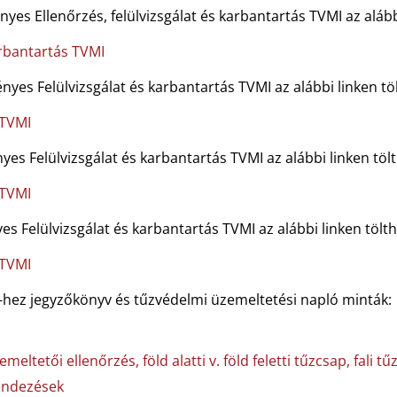
ényes Ellenőrzés, felülvizsgálat és karbantartás TVMI az alább
arbantartás TVMI
vényes Felülvizsgálat és karbantartás TVMI az alábbi linken töl
 TVMI
ényes Felülvizsgálat és karbantartás TVMI az alábbi linken tölt
 TVMI
nyes Felülvizsgálat és karbantartás TVMI az alábbi linken tölth
 TVMI
I-hez jegyzőkönyv és tűzvédelmi üzemeltetési napló minták:
eltetői ellenőrzés, föld alatti v. föld feletti tűzcsap, fali t
endezések