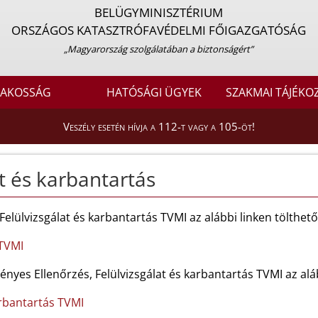
BELÜGYMINISZTÉRIUM
ORSZÁGOS KATASZTRÓFAVÉDELMI FŐIGAZGATÓSÁG
„Magyarország szolgálatában a biztonságért”
LAKOSSÁG
HATÓSÁGI ÜGYEK
SZAKMAI TÁJÉKO
Veszély esetén hívja a 112-t vagy a 105-öt!
at és karbantartás
Felülvizsgálat és karbantartás TVMI az alábbi linken tölthető 
 TVMI
vényes Ellenőrzés, Felülvizsgálat és karbantartás TVMI az aláb
arbantartás TVMI