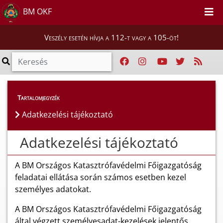
BM OKF
Veszély esetén hívja a 112-t vagy a 105-öt!
Tartalomjegyzék
Adatkezelési tájékoztató
Adatkezelési tájékoztató
A BM Országos Katasztrófavédelmi Főigazgatóság
feladatai ellátása során számos esetben kezel
személyes adatokat.
A BM Országos Katasztrófavédelmi Főigazgatóság
által végzett személyesadat-kezelések jelentős