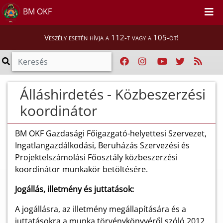
BM OKF
Veszély esetén hívja a 112-t vagy a 105-öt!
Álláshirdetés - Közbeszerzési
koordinátor
BM OKF Gazdasági Főigazgató-helyettesi Szervezet,
Ingatlangazdálkodási, Beruházás Szervezési és
Projektelszámolási Főosztály közbeszerzési
koordinátor munkakör betöltésére.
Jogállás, illetmény és juttatások:
A jogállásra, az illetmény megállapítására és a
juttatásokra a munka törvénykönyvéről szóló 2012.