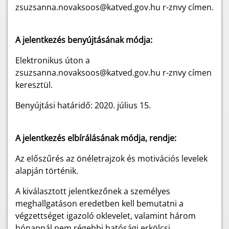
zsuzsanna.novaksoos@katved.gov.hu r-znvy címen.
A jelentkezés benyújtásának módja:
Elektronikus úton a
zsuzsanna.novaksoos@katved.gov.hu r-znvy címen
keresztül.
Benyújtási határidő: 2020. július 15.
A jelentkezés elbírálásának módja, rendje:
Az előszűrés az önéletrajzok és motivációs levelek
alapján történik.
A kiválasztott jelentkezőnek a személyes
meghallgatáson eredetben kell bemutatni a
végzettséget igazoló oklevelet, valamint három
hónapnál nem régebbi hatósági erkölcsi