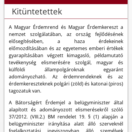
Kitüntetettek
A Magyar Érdemrend és Magyar Érdemkereszt a
nemzet szolgálatában, az ország fejlődésének
elősegítésében, a haza érdekeinek
előmozdításában és az egyetemes emberi értékek
gyarapításában végzett kimagasló, példamutató
tevékenység elismerésére szolgál, magyar és
külföldi állampolgároknak egyaránt
adományozható. Az érdemrendeknek és az
érdemkereszteknek polgári (zöld) és katonai (piros)
tagozatuk van.
A Bátorságért Érdemjel a belügyminiszter által
alapított és adományozott elismerésekről szóló
37/2012. (VIII.2.) BM rendelet 19. § (1) alapján a
belügyminiszter irányítása alatt álló szerveknél
foglalkoztatási jogviszonyban álló személyek