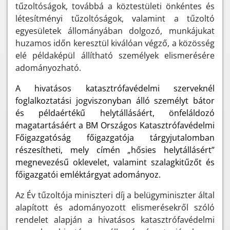
tűzoltóságok, továbbá a köztestületi önkéntes és
létesítményi tűzoltóságok, valamint a tűzoltó
egyesületek állományában dolgozó, munkájukat
huzamos időn keresztül kiválóan végző, a közösség
elé példaképül állítható személyek elismerésére
adományozható.
A hivatásos katasztrófavédelmi szerveknél
foglalkoztatási jogviszonyban álló személyt bátor
és példaértékű helytállásáért, önfeláldozó
magatartásáért a BM Országos Katasztrófavédelmi
Főigazgatóság főigazgatója tárgyjutalomban
részesítheti, mely címén „hősies helytállásért”
megnevezésű oklevelet, valamint szalagkitűzőt és
főigazgatói emléktárgyat adományoz.
Az Év tűzoltója miniszteri díj a belügyminiszter által
alapított és adományozott elismerésekről szóló
rendelet alapján a hivatásos katasztrófavédelmi