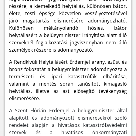
részére, a kiemelkedő helytállás, különösen bátor,
élete, testi épsége közvetlen veszélyeztetésével
járó magatartás elismerésére adományozható.
Különösen méltányolandó hősies, bátor
helytállásért a belügyminiszter irányítása alatt álló
szerveknél foglalkozatási jogviszonyban nem álló
személyek részére is adományozató.
A Rendkívüli Helytállásért Érdemjel arany, ezüst és
bronz fokozatát a belügyminiszter adományozza a
természeti és ipari katasztrófák elhárítása,
valamint a mentés során tanúsított kimagasló
helytállás, illetve az azt elősegítő tevékenység
elismerésére.
A Szent Flórián Érdemjel a belügyminiszter által
alapított és adományozott elismerésekről szóló
rendelet alapján a hivatásos katasztrófavédelmi
szervek és a hivatásos önkormányzati