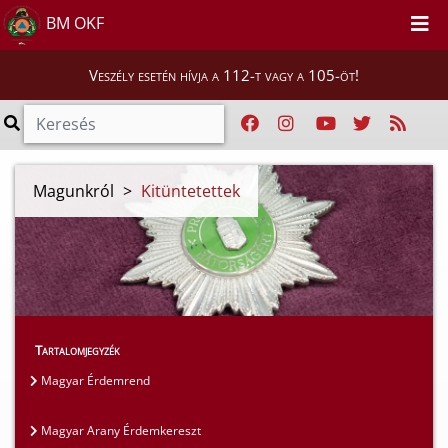
BM OKF
Veszély esetén hívja a 112-t vagy a 105-öt!
Magunkról
>
Kitüntetettek
Tartalomjegyzék
Magyar Érdemrend
Magyar Arany Érdemkereszt