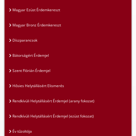
Magyar Ezüst Érdemkereszt
Magyar Bronz Érdemkereszt
Díszparancsok
Bátorságért Érdemjel
Szent Flórián Érdemjel
Hősies Helytállásért Elismerés
Rendkívüli Helytállásért Érdemjel (arany fokozat)
Rendkívüli Helytállásért Érdemjel (ezüst fokozat)
Év tűzoltója