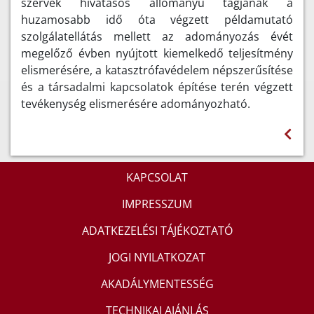
szervek hivatásos állományú tagjának a
huzamosabb idő óta végzett példamutató
szolgálatellátás mellett az adományozás évét
megelőző évben nyújtott kiemelkedő teljesítmény
elismerésére, a katasztrófavédelem népszerűsítése
és a társadalmi kapcsolatok építése terén végzett
tevékenység elismerésére adományozható.
KAPCSOLAT
IMPRESSZUM
ADATKEZELÉSI TÁJÉKOZTATÓ
JOGI NYILATKOZAT
AKADÁLYMENTESSÉG
TECHNIKAI AJÁNLÁS