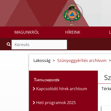
MAGUNKRÓL
HÍREINK
Lakosság
>
Szúnyoggyérítés archívum
>
Sz
Tartalomjegyzék
Kapcsolódó hírek archívum
Térké
Heti programok 2025