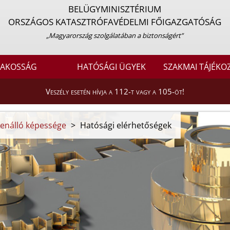
BELÜGYMINISZTÉRIUM
ORSZÁGOS KATASZTRÓFAVÉDELMI FŐIGAZGATÓSÁG
„Magyarország szolgálatában a biztonságért”
LAKOSSÁG
HATÓSÁGI ÜGYEK
SZAKMAI TÁJÉKO
Veszély esetén hívja a 112-t vagy a 105-öt!
llenálló képessége
>
Hatósági elérhetőségek