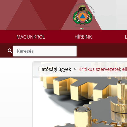
MAGUNKRÓL
HÍREINK
Hatósági ügyek
>
Kritikus szervezetek e