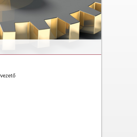
yvezető