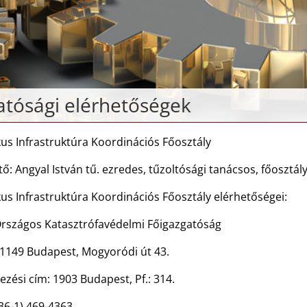
tósági elérhetőségek
kus Infrastruktúra Koordinációs Főosztály
ő: Angyal István tű. ezredes, tűzoltósági tanácsos, főosztál
kus Infrastruktúra Koordinációs Főosztály elérhetőségei:
rszágos Katasztrófavédelmi Főigazgatóság
 1149 Budapest, Mogyoródi út 43.
ezési cím: 1903 Budapest, Pf.: 314.
(36-1) 469-4363