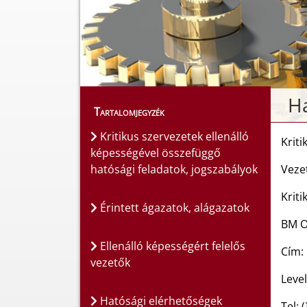
Ha
Tartalomjegyzék
Kritikus szervezetek ellenálló
Kriti
képességével összefüggő
hatósági feladatok, jogszabályok
Vezet
Kriti
Érintett ágazatok, alágazatok
BM O
Ellenálló képességért felelős
Cím:
vezetők
Level
Hatósági elérhetőségek
Tel: 