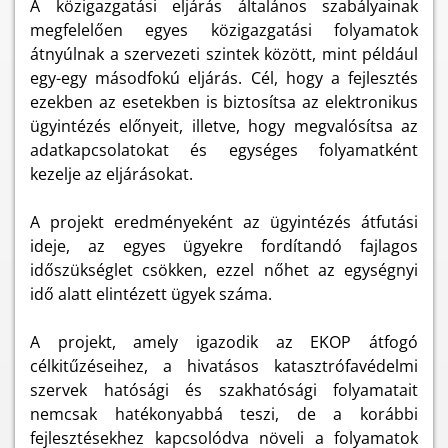
A közigazgatási eljárás általános szabályainak
megfelelően egyes közigazgatási folyamatok
átnyúlnak a szervezeti szintek között, mint például
egy-egy másodfokú eljárás. Cél, hogy a fejlesztés
ezekben az esetekben is biztosítsa az elektronikus
ügyintézés előnyeit, illetve, hogy megvalósítsa az
adatkapcsolatokat és egységes folyamatként
kezelje az eljárásokat.
A projekt eredményeként az ügyintézés átfutási
ideje, az egyes ügyekre fordítandó fajlagos
időszükséglet csökken, ezzel nőhet az egységnyi
idő alatt elintézett ügyek száma.
A projekt, amely igazodik az EKOP átfogó
célkitűzéseihez, a hivatásos katasztrófavédelmi
szervek hatósági és szakhatósági folyamatait
nemcsak hatékonyabbá teszi, de a korábbi
fejlesztésekhez kapcsolódva növeli a folyamatok