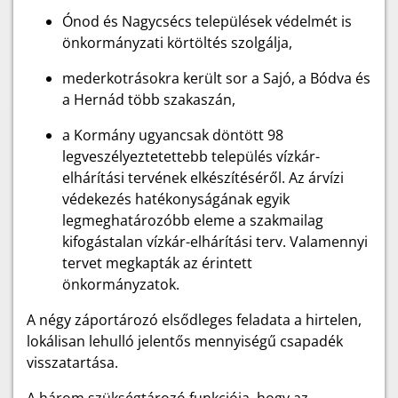
Ónod és Nagycsécs települések védelmét is
önkormányzati körtöltés szolgálja,
mederkotrásokra került sor a Sajó, a Bódva és
a Hernád több szakaszán,
a Kormány ugyancsak döntött 98
legveszélyeztetettebb település vízkár-
elhárítási tervének elkészítéséről. Az árvízi
védekezés hatékonyságának egyik
legmeghatározóbb eleme a szakmailag
kifogástalan vízkár-elhárítási terv. Valamennyi
tervet megkapták az érintett
önkormányzatok.
A négy záportározó elsődleges feladata a hirtelen,
lokálisan lehulló jelentős mennyiségű csapadék
visszatartása.
A három szükségtározó funkciója, hogy az