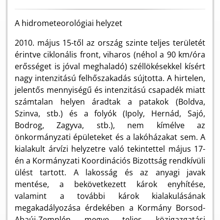
A hidrometeorológiai helyzet
2010. május 15-től az ország szinte teljes területét
érintve ciklonális front, viharos (néhol a 90 km/óra
erősséget is jóval meghaladó) széllökésekkel kísért
nagy intenzitású felhőszakadás sújtotta. A hirtelen,
jelentős mennyiségű és intenzitású csapadék miatt
számtalan helyen áradtak a patakok (Boldva,
Szinva, stb.) és a folyók (Ipoly, Hernád, Sajó,
Bodrog, Zagyva, stb.), nem kímélve az
önkormányzati épületeket és a lakóházakat sem. A
kialakult árvízi helyzetre való tekintettel május 17-
én a Kormányzati Koordinációs Bizottság rendkívüli
ülést tartott. A lakosság és az anyagi javak
mentése, a bekövetkezett károk enyhítése,
valamint a további károk kialakulásának
megakadályozása érdekében a Kormány Borsod-
Abaúj-Zemplén megye teljes közigazgatási