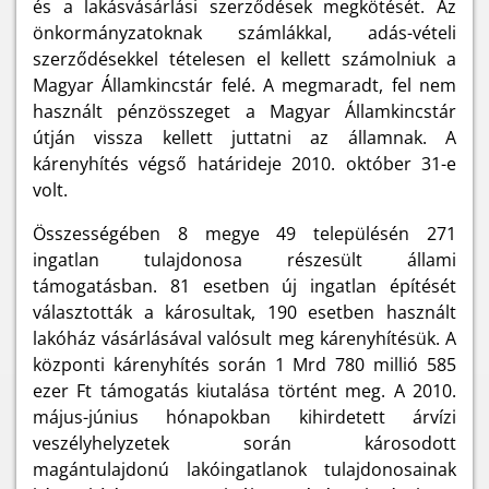
és a lakásvásárlási szerződések megkötését. Az
önkormányzatoknak számlákkal, adás-vételi
szerződésekkel tételesen el kellett számolniuk a
Magyar Államkincstár felé. A megmaradt, fel nem
használt pénzösszeget a Magyar Államkincstár
útján vissza kellett juttatni az államnak. A
kárenyhítés végső határideje 2010. október 31-e
volt.
Összességében 8 megye 49 településén 271
ingatlan tulajdonosa részesült állami
támogatásban. 81 esetben új ingatlan építését
választották a károsultak, 190 esetben használt
lakóház vásárlásával valósult meg kárenyhítésük. A
központi kárenyhítés során 1 Mrd 780 millió 585
ezer Ft támogatás kiutalása történt meg. A 2010.
május-június hónapokban kihirdetett árvízi
veszélyhelyzetek során károsodott
magántulajdonú lakóingatlanok tulajdonosainak