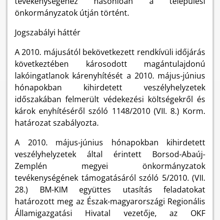
tevékenységéhez hasonlóan a települési
önkormányzatok útján történt.
Jogszabályi háttér
A 2010. májusától bekövetkezett rendkívüli időjárás
következtében károsodott magántulajdonú
lakóingatlanok kárenyhítését a 2010. május-június
hónapokban kihirdetett veszélyhelyzetek
időszakában felmerült védekezési költségekről és
károk enyhítéséről szóló 1148/2010 (VII. 8.) Korm.
határozat szabályozta.
A 2010. május-június hónapokban kihirdetett
veszélyhelyzetek által érintett Borsod-Abaúj-
Zemplén megyei önkormányzatok
tevékenységének támogatásáról szóló 5/2010. (VII.
28.) BM-KIM együttes utasítás feladatokat
határozott meg az Észak-magyarországi Regionális
Államigazgatási Hivatal vezetője, az OKF