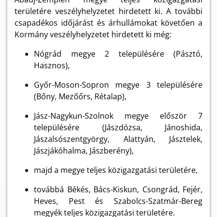
területére veszélyhelyzetet hirdetett ki. A további
csapadékos időjárást és árhullámokat követően a
Kormány veszélyhelyzetet hirdetett ki még:
Nógrád megye 2 településére (Pásztó,
Hasznos),
Győr-Moson-Sopron megye 3 településére
(Bőny, Mezőőrs, Rétalap),
Jász-Nagykun-Szolnok megye először 7
településére (Jászdózsa, Jánoshida,
Jászalsószentgyörgy, Alattyán, Jásztelek,
Jászjákóhalma, Jászberény),
majd a megye teljes közigazgatási területére,
továbbá Békés, Bács-Kiskun, Csongrád, Fejér,
Heves, Pest és Szabolcs-Szatmár-Bereg
megyék teljes közigazgatási területére.