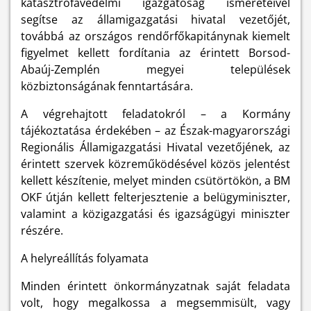
katasztrófavédelmi igazgatóság ismereteivel
segítse az államigazgatási hivatal vezetőjét,
továbbá az országos rendőrfőkapitánynak kiemelt
figyelmet kellett fordítania az érintett Borsod-
Abaúj-Zemplén megyei települések
közbiztonságának fenntartására.
A végrehajtott feladatokról – a Kormány
tájékoztatása érdekében – az Észak-magyarországi
Regionális Államigazgatási Hivatal vezetőjének, az
érintett szervek közreműködésével közös jelentést
kellett készítenie, melyet minden csütörtökön, a BM
OKF útján kellett felterjesztenie a belügyminiszter,
valamint a közigazgatási és igazságügyi miniszter
részére.
A helyreállítás folyamata
Minden érintett önkormányzatnak saját feladata
volt, hogy megalkossa a megsemmisült, vagy