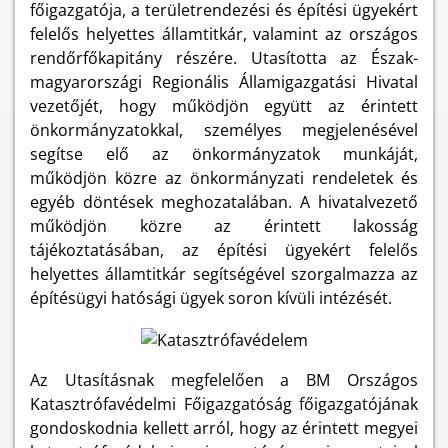
főigazgatója, a területrendezési és építési ügyekért
felelős helyettes államtitkár, valamint az országos
rendőrfőkapitány részére. Utasította az Észak-
magyarországi Regionális Államigazgatási Hivatal
vezetőjét, hogy működjön együtt az érintett
önkormányzatokkal, személyes megjelenésével
segítse elő az önkormányzatok munkáját,
működjön közre az önkormányzati rendeletek és
egyéb döntések meghozatalában. A hivatalvezető
működjön közre az érintett lakosság
tájékoztatásában, az építési ügyekért felelős
helyettes államtitkár segítségével szorgalmazza az
építésügyi hatósági ügyek soron kívüli intézését.
Az Utasításnak megfelelően a BM Országos
Katasztrófavédelmi Főigazgatóság főigazgatójának
gondoskodnia kellett arról, hogy az érintett megyei