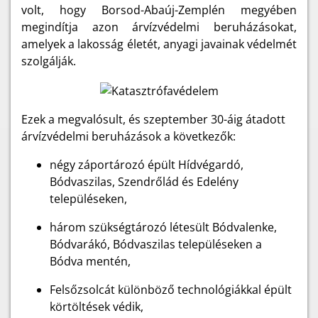
volt, hogy Borsod-Abaúj-Zemplén megyében
megindítja azon árvízvédelmi beruházásokat,
amelyek a lakosság életét, anyagi javainak védelmét
szolgálják.
Ezek a megvalósult, és szeptember 30-áig átadott
árvízvédelmi beruházások a következők:
négy záportározó épült Hídvégardó,
Bódvaszilas, Szendrőlád és Edelény
településeken,
három szükségtározó létesült Bódvalenke,
Bódvarákó, Bódvaszilas településeken a
Bódva mentén,
Felsőzsolcát különböző technológiákkal épült
körtöltések védik,