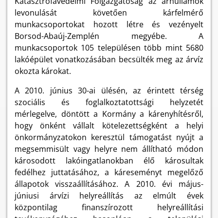
Katasztrófavédelmi Főigazgatóság az árhullámok
levonulását követően kárfelmérő
munkacsoportokat hozott létre és vezényelt
Borsod-Abaúj-Zemplén megyébe. A
munkacsoportok 105 településen több mint 5680
lakóépület vonatkozásában becsülték meg az árvíz
okozta károkat.
A 2010. június 30-ai ülésén, az érintett térség
szociális és foglalkoztatottsági helyzetét
mérlegelve, döntött a Kormány a kárenyhítésről,
hogy önként vállalt kötelezettségként a helyi
önkormányzatokon keresztül támogatást nyújt a
megsemmisült vagy helyre nem állítható módon
károsodott lakóingatlanokban élő károsultak
fedélhez juttatásához, a káreseményt megelőző
állapotok visszaállításához. A 2010. évi május-
júniusi árvízi helyreállítás az elmúlt évek
központilag finanszírozott helyreállítási