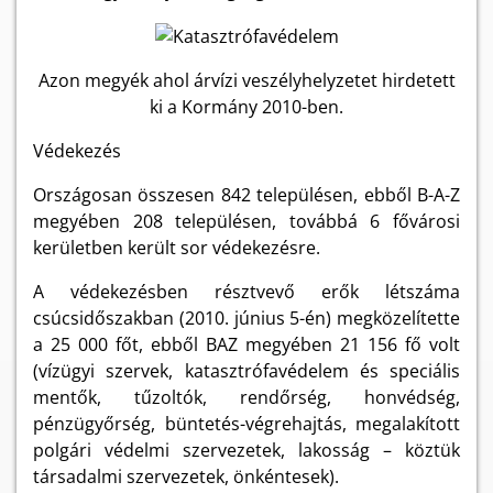
Azon megyék ahol árvízi veszélyhelyzetet hirdetett
ki a Kormány 2010-ben.
Védekezés
Országosan összesen 842 településen, ebből B-A-Z
megyében 208 településen, továbbá 6 fővárosi
kerületben került sor védekezésre.
A védekezésben résztvevő erők létszáma
csúcsidőszakban (2010. június 5-én) megközelítette
a 25 000 főt, ebből BAZ megyében 21 156 fő volt
(vízügyi szervek, katasztrófavédelem és speciális
mentők, tűzoltók, rendőrség, honvédség,
pénzügyőrség, büntetés-végrehajtás, megalakított
polgári védelmi szervezetek, lakosság – köztük
társadalmi szervezetek, önkéntesek).