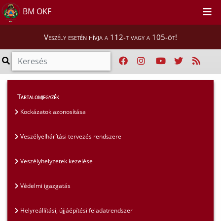
BM OKF
Veszély esetén hívja a 112-t vagy a 105-öt!
Szakmai tájékoztatók
>
Tartalomjegyzék
Polgári védelmi szakterület
>
Árvíz 2010
Kockázatok azonosítása
Veszélyelhárítási tervezés rendszere
Veszélyhelyzetek kezelése
Védelmi igazgatás
Helyreállítási, újjáépítési feladatrendszer