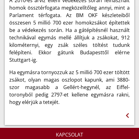
A 2010-es árvíz elleni védekezés során felhasznált
homok össztérfogata megközelítőleg annyi, mint a
Parlament térfogata. Az BM OKF készleteiből
összesen 5 millió 700 ezer homokzsákot építettek
be a védekezés során. Ha a gátépítésnél használt
technikával egymás mellé állítjuk a zsákokat, 912
kilométernyi, egy zsák széles töltést tudunk
felépíteni. Ekkor gátunk Budapesttől elérne
Stuttgart-ig.
Ha egymásra tornyozzuk az 5 millió 700 ezer töltött
zsákot, olyan magas oszlopot kapunk, ami 3880-
szor magasabb a Gellért-hegynél, az Eiffel-
toronyból pedig 2797-et kellene egymásra rakni,
hogy elérjük a tetejét.
KAPCSOLAT