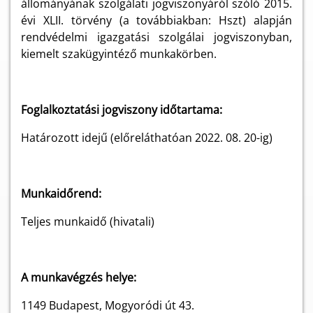
állományának szolgálati jogviszonyáról szóló 2015.
évi XLII. törvény (a továbbiakban: Hszt) alapján
rendvédelmi igazgatási szolgálai jogviszonyban,
kiemelt szakügyintéző munkakörben
.
Foglalkoztatási jogviszony időtartama:
Határozott idejű (előreláthatóan 2022. 08. 20-ig)
Munkaidőrend:
Teljes munkaidő (hivatali)
A munkavégzés helye:
1149 Budapest, Mogyoródi út 43.