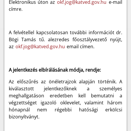
Elektronikus úton az
okf.jog@katved.gov.hu
e-mail
címre.
A felvétellel kapcsolatosan további információt dr.
Bögi Tamás tű. alezredes főosztályvezető nyújt,
az
okf.jog@katved.gov.hu
email címen.
A jelentkezés elbírálásának módja, rendje:
Az előszűrés az önéletrajzok alapján történik. A
kiválasztott jelentkezőknek a személyes
meghallgatáson eredetben kell bemutatni a
végzettséget igazoló oklevelet
, valamint három
hónapnál nem régebbi hatósági erkölcsi
bizonyítványt
.