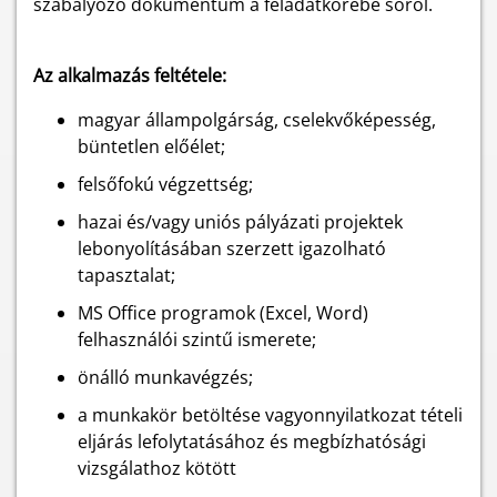
szabályozó dokumentum a feladatkörébe sorol.
Az alkalmazás feltétele:
magyar állampolgárság, cselekvőképesség,
büntetlen előélet;
felsőfokú végzettség;
hazai és/vagy uniós pályázati projektek
lebonyolításában szerzett igazolható
tapasztalat;
MS Office programok (Excel, Word)
felhasználói szintű ismerete;
önálló munkavégzés;
a munkakör betöltése vagyonnyilatkozat tételi
eljárás lefolytatásához és megbízhatósági
vizsgálathoz kötött