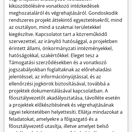
kiküszöbölésére vonatkozó intézkedések
meghozataláról és végrehajtásáról. Gondoskodik
rendszeres projekt áttekintő egyeztetésekről, mind
az osztályon, mind a szakmai területekkel
kiegészítve. Kapcsolatot tart a közreműködő
szervezettel, az irányító hatósággal, a projektben
érintett állami, önkormányzati intézményekkel,
hatóságokkal, szakértőkkel. Eleget tesz a
Támogatási szerződésekben és a vonatkozó
jogszabályokban foglaltaknak az előrehaladási
jelentéssel, az információnyújtással, és az
ellenőrzési jogkörök biztosításával, továbbá a
projektek dokumentálásával kapcsolatban. A
főosztályvezetőt akadályoztatása, távolléte esetén
a projektek előkészítésének és végrehajtásának
ügyei tekintetében helyettesíti. Ellátja mindazokat a
feladatokat, amelyekre a főigazgató és a
főosztályvezető utasítja, illetve amelyet belső