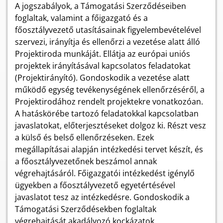
A jogszabályok, a Támogatási Szerződéseiben
foglaltak, valamint a főigazgató és a
főosztályvezető utasításainak figyelembevételével
szervezi, irányítja és ellenőrzi a vezetése alatt álló
Projektiroda munkáját. Ellátja az európai uniós
projektek irányításával kapcsolatos feladatokat
(Projektirányító). Gondoskodik a vezetése alatt
működő egység tevékenységének ellenőrzéséről, a
Projektirodához rendelt projektekre vonatkozóan.
A hatáskörébe tartozó feladatokkal kapcsolatban
javaslatokat, előterjesztéseket dolgoz ki. Részt vesz
a külső és belső ellenőrzéseken. Ezek
megállapításai alapján intézkedési tervet készít, és
a főosztályvezetőnek beszámol annak
végrehajtásáról. Főigazgatói intézkedést igénylő
ügyekben a főosztályvezető egyetértésével
javaslatot tesz az intézkedésre. Gondoskodik a
Támogatási Szerződésekben foglaltak
végrehajtását akadályozó kockázatok