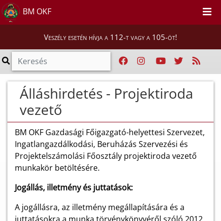
BM OKF
Veszély esetén hívja a 112-t vagy a 105-öt!
Álláshirdetés - Projektiroda
vezető
BM OKF Gazdasági Főigazgató-helyettesi Szervezet,
Ingatlangazdálkodási, Beruházás Szervezési és
Projektelszámolási Főosztály projektiroda vezető
munkakör betöltésére.
Jogállás, illetmény és juttatások:
A jogállásra, az illetmény megállapítására és a
juttatásokra a munka törvénykönyvéről szóló 2012.