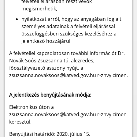
felvételi eljárásban részt vevők
megismerhetik;
nyilatkozat arról, hogy az anyagában foglalt
személyes adatainak a felvételi eljárással
összefüggésben szükséges kezeléséhez a
jelentkező hozzájárul
A felvétellel kapcsolatosan további információt Dr.
Novák-Soós Zsuzsanna tű. alezredes,
főosztályvezető asszony nyújt, a
zsuzsanna.novaksoos@katved.gov.hu r-znvy címen.
A jelentkezés benyújtásának módja:
Elektronikus úton a
zsuzsanna.novaksoos@katved.gov.hu r-znvy címen
keresztül.
Benyújtási határidő: 2020. július 15.