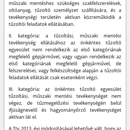
műszaki mentéshez szükséges szakfelszerelések,
oltóanyag, tűzoltó személyzet szállítására, és a
tevékenységi területén aktívan közreműködik a
tűzoltói feladatok ellátásában.
II. kategória: a tűzoltási, műszaki mentési
tevékenység ellátásához az önkéntes tűzoltó
egyesület nem rendelkezik az első kategóriának
megfelelő gépjárművel, vagy ugyan rendelkezik az
első kategóriának megfelelő gépjárművel, de
felszerelései, vagy felkészültsége alapján a tűzoltói
feladatok ellátását csak esetenként végzi.
III. kategória: az önkéntes tűzoltó egyesület
tűzoltási, műszaki mentési tevékenységet nem
végez, de tűzmegelőzési tevékenységén belül
ifjúságnevelő és hagyományőrző tevékenységet
aktívan lát el.
A Ttv 2013. évi módosításával lehetővé vált, hogy az