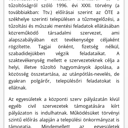
tűzoltóságról szóló 1996. évi XXXI. törvény (a
továbbiakban: Ttv.) előírásai szerint az ÖTE a
székhelye szerinti településen a tűzmegelőzési, a
tűzoltási és műszaki mentési feladatok ellátásában
közreműködő társadalmi szervezet, ami
alapszabályában ezt tevékenysége céljaként
rögzítette. Tagjai önként, fizetség nélkül,
szabadidejükben végzik feladataikat. A
szaktevékenység mellett e szervezeteknek célja a
helyi, illetve tűzoltó hagyományok ápolása, a
közösség összetartása, az utánpótlás-nevelés, de
gyakran polgárőr, településőri feladatokat is
ellátnak.
Az egyesületek a központi szerv pályázatán kívül
egyéb civil szervezetek támogatására kiírt
pályázaton is indulhatnak. Működésüket törvényi
szintű előírás alapján a települési önkormányzat is
támogatja. Mindemellett az egyesületek