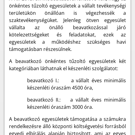
önkéntes tűzoltó egyesületek a vállalt tevékenységi
területükön önállóan is végezhessék a
szaktevékenységüket. Jelenleg ötven egyesület
vállalta az önálló beavatkozással járó
kötelezettségeket és feladatokat, ezek az
egyesületek a működéshez szükséges havi
támogatásban részesülnek.
A beavatkozó önkéntes tűzoltó egyesületek két
kategóriában láthatnak el készenléti szolgálatot:
beavatkozó I.: a vállalt éves minimális
készenléti óraszám 4500 óra,
beavatkozó II.: a vállalt éves minimális
készenléti óraszám 3000 óra.
A beavatkozó egyesületek támogatása a számukra
rendelkezésre álló központi költségvetési forrásból
egyedi elbírálás alapján biztosított, ami az egyes