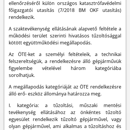
ellenőrzéséről külön országos katasztrófavédelmi
főigazgatói utasítás (7/2018 BM OKF utasítás)
rendelkezik.
A szaktevékenység ellátásának alapvető feltétele a
működési terület szerinti hivatásos tűzoltósággal
kötött együttműködési megállapodás.
Az ÖTE-ket a személyi feltételeik, a technikai
felszereltségük, a rendelkezésre álló gépjárművük
figyelembe vételével három kategóriába
sorolhatjuk.
A megállapodás kategóriáját az ÖTE rendelkezésre
álló erő- eszköz állománya határozza meg.
I. kategória: a tűzoltási, műszaki mentési
tevékenység ellátásához az önkéntes tűzoltó
egyesület rendelkezik tűzoltó gépjárművel, vagy
olyan gépjárművel, ami alkalmas a tűzoltáshoz és