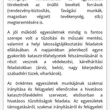
törekednek az önálló bevételi források
(rendezvény-biztosítás, favágási munkák,
magasban végzett tevékenység, stb.)
megteremtésére is.
A jól működő egyesületnek mindig is fontos
szerepe volt a tűzoltási és műszaki mentési,
valamint a helyi lakosságtájékoztatási feladatok
ellátásában. A napjainkban jelentkező egyre
gyakoribb katasztrófahelyzetek felszámolásánál is
részt vesznek a védekezési, kárelhárítási
feladatokban (árvíz, belvíz, nagy kiterjedésű
szabadtéri tüzek, viharkárok).
Az önkéntes egyesületek munkájának szakmai
irányítása és felügyeleti ellenőrzése a hivatásos
katasztrófavédelmi szervezet, elsősorban a
hivatásos tűzoltóságok feladata. Az egyesületek
támogatásáról, szakmai irányításáról és felügyeleti