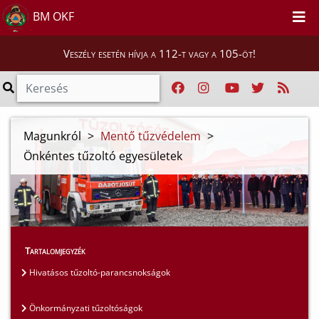
BM OKF
Veszély esetén hívja a 112-t vagy a 105-öt!
Magunkról
>
Mentő tűzvédelem
>
Önkéntes tűzoltó egyesületek
Tartalomjegyzék
Hivatásos tűzoltó-parancsnokságok
Önkormányzati tűzoltóságok