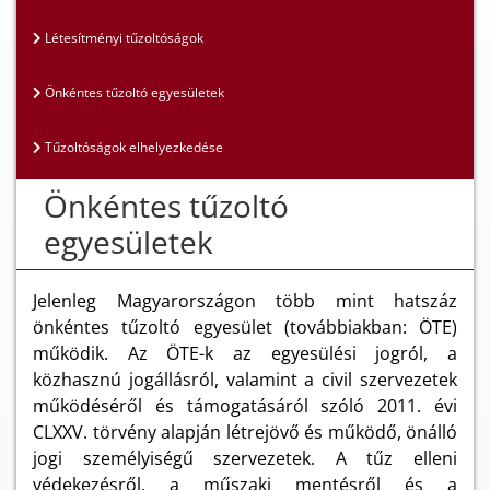
Létesítményi tűzoltóságok
Önkéntes tűzoltó egyesületek
Tűzoltóságok elhelyezkedése
Önkéntes tűzoltó
egyesületek
Jelenleg Magyarországon több mint hatszáz
önkéntes tűzoltó egyesület (továbbiakban: ÖTE)
működik. Az ÖTE-k az egyesülési jogról, a
közhasznú jogállásról, valamint a civil szervezetek
működéséről és támogatásáról szóló 2011. évi
CLXXV. törvény alapján létrejövő és működő, önálló
jogi személyiségű szervezetek. A tűz elleni
védekezésről, a műszaki mentésről és a