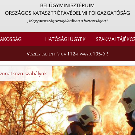
BELÜGYMINISZTÉRIUM
ORSZÁGOS KATASZTRÓFAVÉDELMI FŐIGAZGATÓSÁG
„Magyarország szolgálatában a biztonságért”
LAKOSSÁG
HATÓSÁGI ÜGYEK
SZAKMAI TÁJÉKO
Veszély esetén hívja a 112-t vagy a 105-öt!
 vonatkozó szabályok