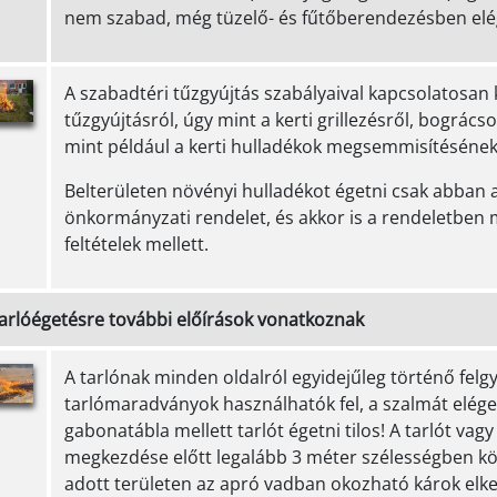
nem szabad, még tüzelő- és fűtőberendezésben elég
A szabadtéri tűzgyújtás szabályaival kapcsolatosan 
tűzgyújtásról, úgy mint a kerti grillezésről, bogrács
mint például a kerti hulladékok megsemmisítésének 
Belterületen növényi hulladékot égetni csak abban 
önkormányzati rendelet, és akkor is a rendeletben
feltételek mellett.
tarlóégetésre további előírások vonatkoznak
A tarlónak minden oldalról egyidejűleg történő felgy
tarlómaradványok használhatók fel, a szalmát elége
gabonatábla mellett tarlót égetni tilos! A tarlót vag
megkezdése előtt legalább 3 méter szélességben körü
adott területen az apró vadban okozható károk elke