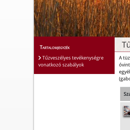
Tű
Tartalomjegyzék
Tűzveszélyes tevékenységre
A tüz
vonatkozó szabályok
óvint
egyéb
(gabo
Sz