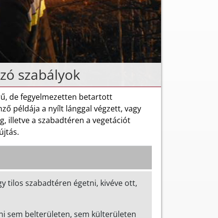
zó szabályok
rű, de fegyelmezetten betartott
ő példája a nyílt lánggal végzett, vagy
, illetve a szabadtéren a vegetációt
újtás.
 tilos szabadtéren égetni, kivéve ott,
ni sem belterületen, sem külterületen