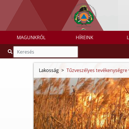
MAGUNKRÓL
HÍREINK
Lakosság
>
Tűzveszélyes tevékenységre