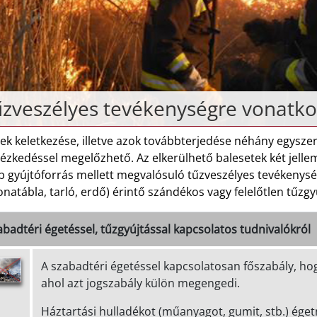
zveszélyes tevékenységre vonatko
ek keletkezése, illetve azok továbbterjedése néhány egysze
ézkedéssel megelőzhető. Az elkerülhető balesetek két jellemz
 gyújtóforrás mellett megvalósuló tűzveszélyes tevékenység
natábla, tarló, erdő) érintő szándékos vagy felelőtlen tűzgy
abadtéri égetéssel, tűzgyújtással kapcsolatos tudnivalókról
A szabadtéri égetéssel kapcsolatosan főszabály, hogy
ahol azt jogszabály külön megengedi.
Háztartási hulladékot (műanyagot, gumit, stb.) éget