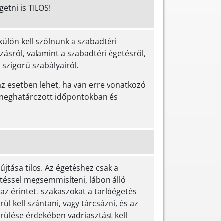
etni is TILOS!
külön kell szólnunk a szabadtéri
ozásról, valamint a szabadtéri égetésről,
szigorú szabályairól.
az esetben lehet, ha van erre vonatkozó
 meghatározott időpontokban és
újtása tilos. Az égetéshez csak a
téssel megsemmisíteni, lábon álló
y az érintett szakaszokat a tarlóégetés
l kell szántani, vagy tárcsázni, és az
rülése érdekében vadriasztást kell