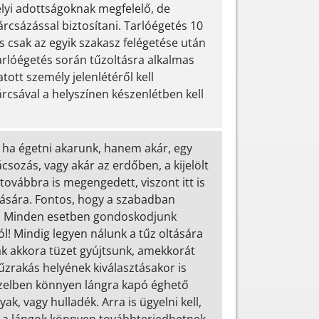
elyi adottságoknak megfelelő, de
rcsázással biztosítani. Tarlóégetés 10
 csak az egyik szakasz felégetése után
arlóégetés során tűzoltásra alkalmas
tott személy jelenlétéről kell
árcsával a helyszínen készenlétben kell
 ha égetni akarunk, hanem akár, egy
ácsozás, vagy akár az erdőben, a kijelölt
ovábbra is megengedett, viszont itt is
rtására. Fontos, hogy a szabadban
ül! Minden esetben gondoskodjunk
l! Mindig legyen nálunk a tűz oltására
ak akkora tüzet gyújtsunk, amekkorát
űzrakás helyének kiválasztásakor is
özelben könnyen lángra kapó éghető
k, vagy hulladék. Arra is ügyelni kell,