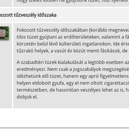
hogy szeles időben ne gyújtsunk tüzet, hisz ilyenk
kozott tűzveszély időszaka
Fokozott tűzveszély időszakában (korábbi megnevezés
tilos tüzet gyújtani az erdőterületeken, valamint a 
körzetén belül lévő külterületi ingatlanokon. Ide ért
tűzrakó helyek, a vasút és közút menti fásítások, de t
A szabadtéri tüzek kialakulását a legtöbb esetben 
eredményezi. Nem csak a jogszabályok megszegésév
idézhetünk elő tüzet, hanem egy apró figyelmetlensé
helyen eldobott gyufa, egy el nem oltott cigarettacs
természetben, de hasonlóan veszélyes lehet az is, ha
dobjuk el.