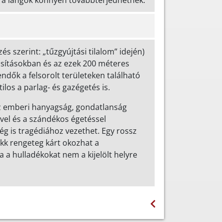
or a lángok könnyen továbbterjedhetnek.
 szerint: „tűzgyújtási tilalom” idején)
fásításokban és az ezek 200 méteres
endők a felsorolt területeken található
ilos a parlag- és gazégetés is.
az emberi hanyagság, gondatlanság
el és a szándékos égetéssel
g is tragédiához vezethet. Egy rossz
ikk rengeteg kárt okozhat a
 a hulladékokat nem a kijelölt helyre