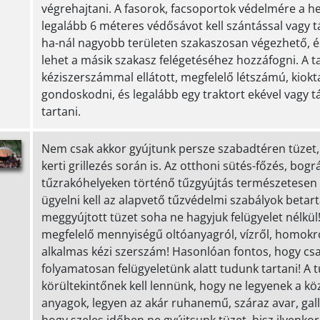
végrehajtani. A fasorok, facsoportok védelmére a h
legalább 6 méteres védősávot kell szántással vagy tá
ha-nál nagyobb területen szakaszosan végezhető, és
lehet a másik szakasz felégetéséhez hozzáfogni. A t
kéziszerszámmal ellátott, megfelelő létszámú, kiokta
gondoskodni, és legalább egy traktort ekével vagy t
tartani.
Nem csak akkor gyújtunk persze szabadtéren tüzet,
kerti grillezés során is. Az otthoni sütés-főzés, bogr
tűzrakóhelyeken történő tűzgyújtás természetesen t
ügyelni kell az alapvető tűzvédelmi szabályok beta
meggyújtott tüzet soha ne hagyjuk felügyelet nélk
megfelelő mennyiségű oltóanyagról, vízről, homokró
alkalmas kézi szerszám! Hasonlóan fontos, hogy cs
folyamatosan felügyeletünk alatt tudunk tartani! A t
körültekintőnek kell lennünk, hogy ne legyenek a k
anyagok, legyen az akár ruhanemű, száraz avar, gallya