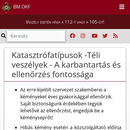
BM OKF
Veszély esetén hívja a 112-t vagy a 105-öt!
Katasztrófatípusok -Téli
veszélyek - A karbantartás és
ellenőrzés fontossága
Az erre kijelölt szervezet szakemberei a
kéményeket éves gyakorisággal ellenőrzik.
Saját biztonságunk érdekében tegyük
lehetővé az ellenőrzést, engedjük be a
kéményseprőt!
Hibás kémény esetén a közszolgáltató előírja