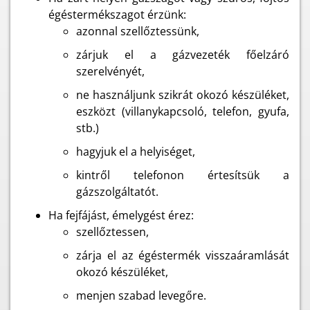
égéstermékszagot érzünk:
azonnal szellőztessünk,
zárjuk el a gázvezeték főelzáró
szerelvényét,
ne használjunk szikrát okozó készüléket,
eszközt (villanykapcsoló, telefon, gyufa,
stb.)
hagyjuk el a helyiséget,
kintről telefonon értesítsük a
gázszolgáltatót.
Ha fejfájást, émelygést érez:
szellőztessen,
zárja el az égéstermék visszaáramlását
okozó készüléket,
menjen szabad levegőre.