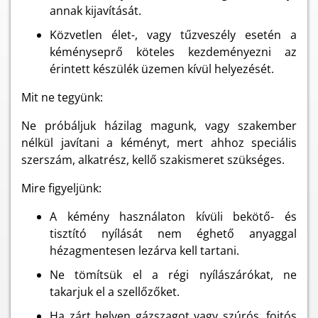
annak kijavítását.
Közvetlen élet-, vagy tűzveszély esetén a
kéményseprő köteles kezdeményezni az
érintett készülék üzemen kívül helyezését.
Mit ne tegyünk:
Ne próbáljuk házilag magunk, vagy szakember
nélkül javítani a kéményt, mert ahhoz speciális
szerszám, alkatrész, kellő szakismeret szükséges.
Mire figyeljünk:
A kémény használaton kívüli bekötő- és
tisztító nyílását nem éghető anyaggal
hézagmentesen lezárva kell tartani.
Ne tömítsük el a régi nyílászárókat, ne
takarjuk el a szellőzőket.
Ha zárt helyen gázszagot vagy szúrós, fojtós