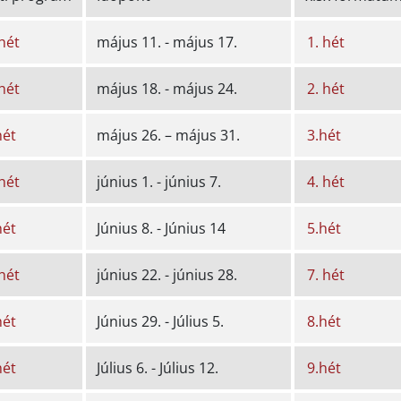
 hét
május 11. - május 17.
1. hét
 hét
május 18. - május 24.
2. hét
hét
május 26. – május 31.
3.hét
 hét
június 1. - június 7.
4. hét
hét
Június 8. - Június 14
5.hét
 hét
június 22. - június 28.
7. hét
hét
Június 29. - Július 5.
8.hét
hét
Július 6. - Július 12.
9.hét