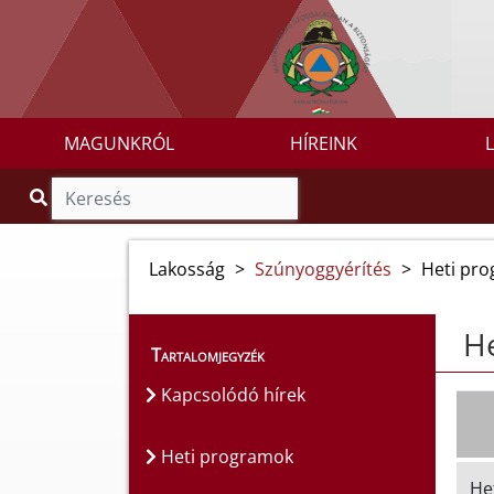
MAGUNKRÓL
HÍREINK
Lakosság
>
Szúnyoggyérítés
>
Heti pr
H
Tartalomjegyzék
Kapcsolódó hírek
Heti programok
He