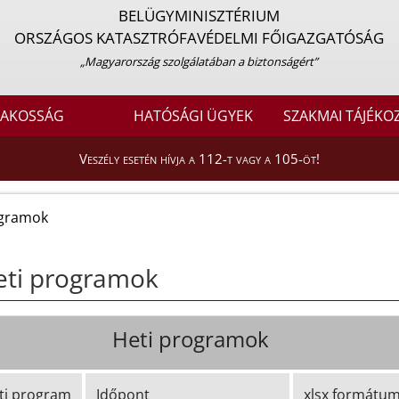
BELÜGYMINISZTÉRIUM
ORSZÁGOS KATASZTRÓFAVÉDELMI FŐIGAZGATÓSÁG
„Magyarország szolgálatában a biztonságért”
LAKOSSÁG
HATÓSÁGI ÜGYEK
SZAKMAI TÁJÉKO
Veszély esetén hívja a 112-t vagy a 105-öt!
ogramok
eti programok
Heti programok
ti program
Időpont
xlsx formátu