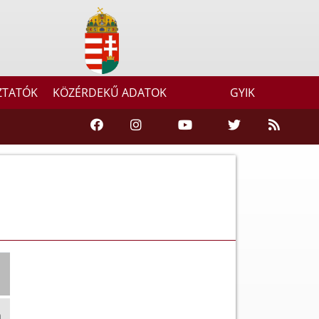
ZTATÓK
KÖZÉRDEKŰ ADATOK
GYIK
m