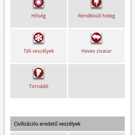
Hőség
Rendkívüli hideg
Téli veszélyek
Heves zivatar
Tornádó
Civilizációs eredetű veszélyek