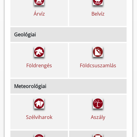
Árvíz
Belvíz
Geológiai
Földcsuszamlás
Földrengés
Meteorológiai
Szélviharok
Aszály