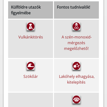
Külföldre utazók
Fontos tudnivalók!
figyelmébe
Vulkánkitörés
A szén-monoxid-
mérgezés
megelőzhető!
Szökőár
Lakóhely elhagyása,
kitelepítés