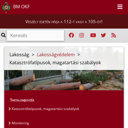
BM OKF
Veszély esetén hívja a 112-t vagy a 105-öt!
Lakosság
>
Lakosságvédelem
>
Katasztrófatípusok, magatartási szabályok
Tartalomjegyzék
Katasztrófatípusok, magatartási szabályok
Monitoring