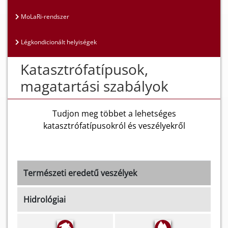
MoLaRi-rendszer
Légkondicionált helyiségek
Katasztrófatípusok,
magatartási szabályok
Tudjon meg többet a lehetséges
katasztrófatípusokról és veszélyekről
Természeti eredetű veszélyek
Hidrológiai