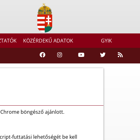
ZTATÓK
KÖZÉRDEKŰ ADATOK
GYIK
e Chrome böngésző ajánlott.
ipt-futtatási lehetőségét be kell