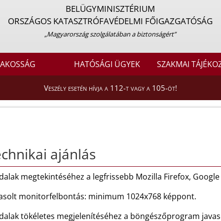
BELÜGYMINISZTÉRIUM
ORSZÁGOS KATASZTRÓFAVÉDELMI FŐIGAZGATÓSÁG
„Magyarország szolgálatában a biztonságért”
LAKOSSÁG
HATÓSÁGI ÜGYEK
SZAKMAI TÁJÉKO
Veszély esetén hívja a 112-t vagy a 105-öt!
chnikai ajánlás
dalak megtekintéséhez a legfrissebb Mozilla Firefox, Googl
vasolt monitorfelbontás: minimum 1024x768 képpont.
dalak tökéletes megjelenítéséhez a böngészőprogram javascr