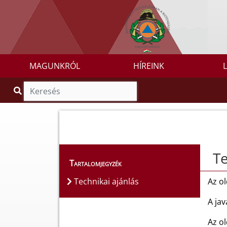
MAGUNKRÓL
HÍREINK
Te
Tartalomjegyzék
Technikai ajánlás
Az ol
A ja
Az ol