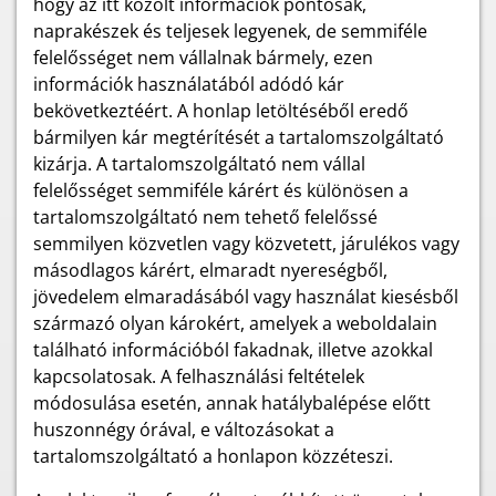
hogy az itt közölt információk pontosak,
naprakészek és teljesek legyenek, de semmiféle
felelősséget nem vállalnak bármely, ezen
információk használatából adódó kár
bekövetkeztéért. A honlap letöltéséből eredő
bármilyen kár megtérítését a tartalomszolgáltató
kizárja. A tartalomszolgáltató nem vállal
felelősséget semmiféle kárért és különösen a
tartalomszolgáltató nem tehető felelőssé
semmilyen közvetlen vagy közvetett, járulékos vagy
másodlagos kárért, elmaradt nyereségből,
jövedelem elmaradásából vagy használat kiesésből
származó olyan károkért, amelyek a weboldalain
található információból fakadnak, illetve azokkal
kapcsolatosak. A felhasználási feltételek
módosulása esetén, annak hatálybalépése előtt
huszonnégy órával, e változásokat a
tartalomszolgáltató a honlapon közzéteszi.