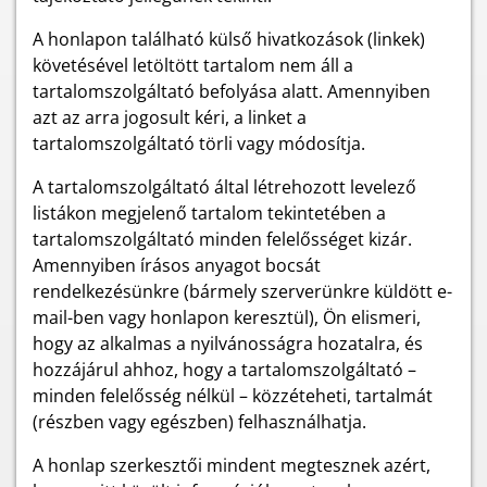
A honlapon található külső hivatkozások (linkek)
követésével letöltött tartalom nem áll a
tartalomszolgáltató befolyása alatt. Amennyiben
azt az arra jogosult kéri, a linket a
tartalomszolgáltató törli vagy módosítja.
A tartalomszolgáltató által létrehozott levelező
listákon megjelenő tartalom tekintetében a
tartalomszolgáltató minden felelősséget kizár.
Amennyiben írásos anyagot bocsát
rendelkezésünkre (bármely szerverünkre küldött e-
mail-ben vagy honlapon keresztül), Ön elismeri,
hogy az alkalmas a nyilvánosságra hozatalra, és
hozzájárul ahhoz, hogy a tartalomszolgáltató –
minden felelősség nélkül – közzéteheti, tartalmát
(részben vagy egészben) felhasználhatja.
A honlap szerkesztői mindent megtesznek azért,