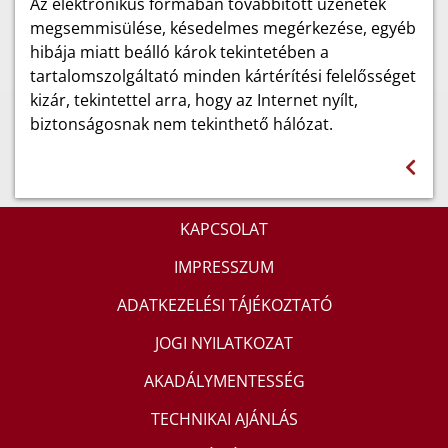
Az elektronikus formában továbbított üzenetek
megsemmisülése, késedelmes megérkezése, egyéb
hibája miatt beálló károk tekintetében a
tartalomszolgáltató minden kártérítési felelősséget
kizár, tekintettel arra, hogy az Internet nyílt,
biztonságosnak nem tekinthető hálózat.
KAPCSOLAT
IMPRESSZUM
ADATKEZELÉSI TÁJÉKOZTATÓ
JOGI NYILATKOZAT
AKADÁLYMENTESSÉG
TECHNIKAI AJÁNLÁS