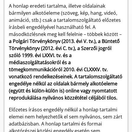
A honlap eredeti tartalma, illetve oldalainak
bármilyen alkotóeleme (szöveg, kép, hang, videó,
animáció, stb.) csak a tartalomszolgáltató előzetes
írásbeli engedélyével használható fel. A
másodközlésnek meg kell felelnie – többek között –
a Polgári Törvénykönyv (2013. évi V. tv.), a Büntető
Törvénykönyv (2012. évi C. tv.), a Szerzői jogról
szóló 1999. évi LXXVI. tv. és a
médiaszolgáltatásokról és a
tömegkommunikációról 2010. évi CLXXXV. tv.
vonatkozó rendelkezéseinek. A tartalomszolgáltató
engedélye nélkül az oldalak bármely alkotóeleme
(együtt és külön-külön is) online vagy nyomtatott
reprodukálása nyilvános közzététel céljából tilos.
Előzetes írásos engedély nélkül a honlap tartalmi
elemei nem helyezhetők el sem nyilvános, sem zárt
adatbázisban. A honlap tartalmi és formai
alkotórészei közlési engedély esetén sem