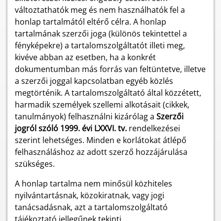
változtathatók meg és nem használhatók fel a
honlap tartalmától eltérő célra. A honlap
tartalmának szerzői joga (különös tekintettel a
fényképekre) a tartalomszolgáltatót illeti meg,
kivéve abban az esetben, ha a konkrét
dokumentumban más forrás van feltüntetve, illetve
a szerzői joggal kapcsolatban egyéb közlés
megtörténik. A tartalomszolgáltató által közzétett,
harmadik személyek szellemi alkotásait (cikkek,
tanulmányok) felhasználni kizárólag a
Szerzői
jogról szóló 1999. évi LXXVI. tv.
rendelkezései
szerint lehetséges. Minden e korlátokat átlépő
felhasználáshoz az adott szerző hozzájárulása
szükséges.
A honlap tartalma nem minősül közhiteles
nyilvántartásnak, közokiratnak, vagy jogi
tanácsadásnak, azt a tartalomszolgáltató
tájékoztató jellegűnek tekinti.