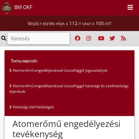
BM OKF
Veszély esetén hívja a 112-t vagy a 105-öt!
Hatósági ügyek
>
Tartalomjegyzék
Atomerőmű engedélyezési tevékenység
Atomerőmű engedélyezéssel összefüggő jogszabályok
Atomerőmű engedélyezéssel összefüggő hatósági és szakhatósági
eljárások
Hatósági elérhetőségek
Atomerőmű engedélyezési
tevékenység