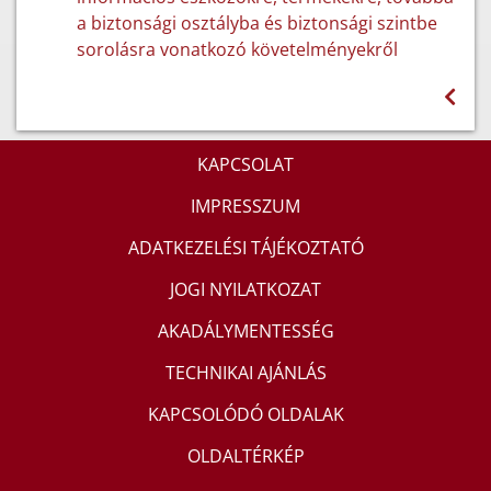
a biztonsági osztályba és biztonsági szintbe
sorolásra vonatkozó követelményekről
KAPCSOLAT
IMPRESSZUM
ADATKEZELÉSI TÁJÉKOZTATÓ
JOGI NYILATKOZAT
AKADÁLYMENTESSÉG
TECHNIKAI AJÁNLÁS
KAPCSOLÓDÓ OLDALAK
OLDALTÉRKÉP