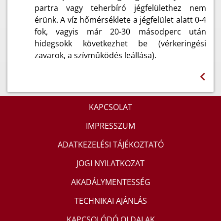
partra vagy teherbíró jégfelülethez nem
érünk. A víz hőmérséklete a jégfelület alatt 0-4
fok, vagyis már 20-30 másodperc után
hidegsokk következhet be (vérkeringési
zavarok, a szívműködés leállása).
KAPCSOLAT
IMPRESSZUM
ADATKEZELÉSI TÁJÉKOZTATÓ
JOGI NYILATKOZAT
AKADÁLYMENTESSÉG
TECHNIKAI AJÁNLÁS
KAPCSOLÓDÓ OLDALAK