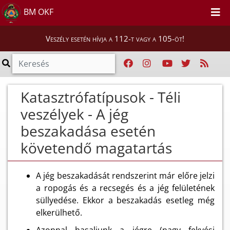
BM OKF
Veszély esetén hívja a 112-t vagy a 105-öt!
Katasztrófatípusok - Téli
veszélyek - A jég
beszakadása esetén
követendő magatartás
A jég beszakadását rendszerint már előre jelzi
a ropogás és a recsegés és a jég felületének
süllyedése. Ekkor a beszakadás esetleg még
elkerülhető.