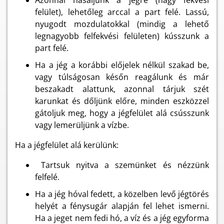
Azonnal hasaljunk a jégre (nagy fekvési
felület), lehetőleg arccal a part felé. Lassú,
nyugodt mozdulatokkal (mindig a lehető
legnagyobb felfekvési felületen) kússzunk a
part felé.
Ha a jég a korábbi előjelek nélkül szakad be,
vagy túlságosan későn reagálunk és már
beszakadt alattunk, azonnal tárjuk szét
karunkat és dőljünk előre, minden eszközzel
gátoljuk meg, hogy a jégfelület alá csússzunk
vagy lemerüljünk a vízbe.
Ha a jégfelület alá kerülünk:
Tartsuk nyitva a szemünket és nézzünk
felfelé.
Ha a jég hóval fedett, a közelben levő jégtörés
helyét a fénysugár alapján fel lehet ismerni.
Ha a jeget nem fedi hó, a víz és a jég egyforma