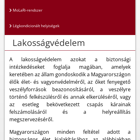
MoLaRi-rendszer
Légkondicionált helyiségek
Lakosságvédelem
A lakosságvédelem azokat a biztonsági
intézkedéseket foglalja magában, amelyek
keretében az állam gondoskodik a Magyarországon
élők élet- és vagyonvédelméről, az őket fenyegető
veszélyforrások beazonosításáról, a veszélyre
történő felkészülésről és annak elkerüléséről, vagy
az esetleg bekövetkezett csapás kárainak
felszámolásáról és a helyreállítás
megszervezéséről.
Magyarországon minden feltétel adott a
biztonságos élet kialakításához, az alábbiakban