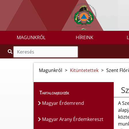
MAGUNKRÓL
HÍREINK
Magunkról
>
Kitüntetettek
>
Szent Flór
Sz
Tartalomjegyzék
Magyar Érdemrend
A Sze
alap
közte
Magyar Arany Érdemkereszt
munk