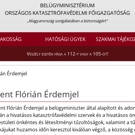
BELÜGYMINISZTÉRIUM
ORSZÁGOS KATASZTRÓFAVÉDELMI FŐIGAZGATÓSÁG
„Magyarország szolgálatában a biztonságért”
LAKOSSÁG
HATÓSÁGI ÜGYEK
SZAKMAI TÁJÉKO
Veszély esetén hívja a 112-t vagy a 105-öt!
ián Érdemjel
ent Flórián Érdemjel
nt Flórián Érdemjel a belügyminiszter által alapított és ad
ján a hivatásos katasztrófavédelmi szervek és a hivatásos 
stületi önkéntes és létesítményi tűzoltóságok, valamint a 
ájukat huzamos időn keresztül kiválóan végző, a közösség e