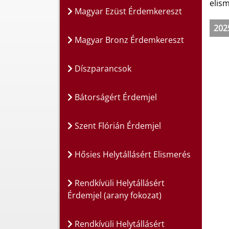
elis
Magyar Ezüst Érdemkereszt
202
Magyar Bronz Érdemkereszt
Díszparancsok
Bátorságért Érdemjel
Szent Flórián Érdemjel
Hősies Helytállásért Elismerés
Rendkívüli Helytállásért
Érdemjel (arany fokozat)
Rendkívüli Helytállásért