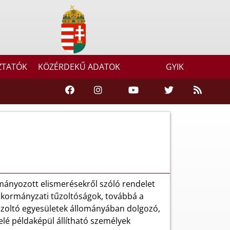
ZTATÓK
KÖZÉRDEKŰ ADATOK
GYIK
ományozott elismerésekről szóló rendelet
önkormányzati tűzoltóságok, továbbá a
tűzoltó egyesületek állományában dolgozó,
lé példaképül állítható személyek