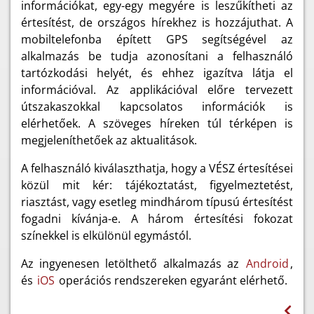
információkat, egy-egy megyére is leszűkítheti az
értesítést, de országos hírekhez is hozzájuthat. A
mobiltelefonba épített GPS segítségével az
alkalmazás be tudja azonosítani a felhasználó
tartózkodási helyét, és ehhez igazítva látja el
információval. Az applikációval előre tervezett
útszakaszokkal kapcsolatos információk is
elérhetőek. A szöveges híreken túl térképen is
megjeleníthetőek az aktualitások.
A felhasználó kiválaszthatja, hogy a VÉSZ értesítései
közül mit kér: tájékoztatást, figyelmeztetést,
riasztást, vagy esetleg mindhárom típusú értesítést
fogadni kívánja-e. A három értesítési fokozat
színekkel is elkülönül egymástól.
Az ingyenesen letölthető alkalmazás az
Android
,
és
iOS
operációs rendszereken egyaránt elérhető.