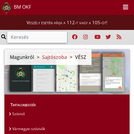
BM OKF
Veszély esetén hívja a 112-t vagy a 105-öt!
Magunkról
>
Sajtószoba
>
VÉSZ
Tartalomjegyzék
Szóvivő
Vármegyei szóvivők