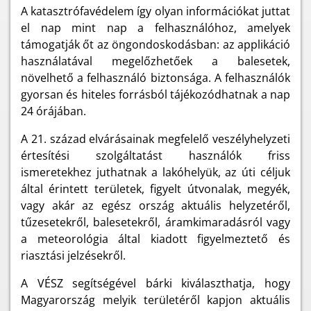
A katasztrófavédelem így olyan információkat juttat
el nap mint nap a felhasználóhoz, amelyek
támogatják őt az öngondoskodásban: az applikáció
használatával megelőzhetőek a balesetek,
növelhető a felhasználó biztonsága. A felhasználók
gyorsan és hiteles forrásból tájékozódhatnak a nap
24 órájában.
A 21. század elvárásainak megfelelő veszélyhelyzeti
értesítési szolgáltatást használók friss
ismeretekhez juthatnak a lakóhelyük, az úti céljuk
által érintett területek, figyelt útvonalak, megyék,
vagy akár az egész ország aktuális helyzetéről,
tűzesetekről, balesetekről, áramkimaradásról vagy
a meteorológia által kiadott figyelmeztető és
riasztási jelzésekről.
A VÉSZ segítségével bárki kiválaszthatja, hogy
Magyarország melyik területéről kapjon aktuális