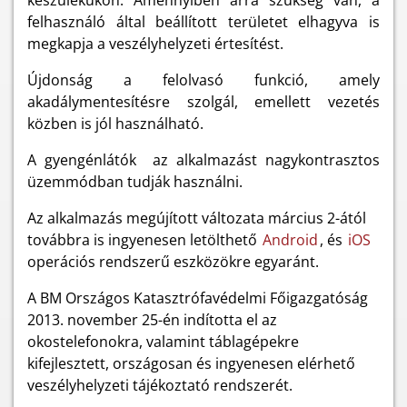
készülékükön. Amennyiben arra szükség van, a
felhasználó által beállított területet elhagyva is
megkapja a veszélyhelyzeti értesítést.
Újdonság a felolvasó funkció, amely
akadálymentesítésre szolgál, emellett vezetés
közben is jól használható.
A gyengénlátók az alkalmazást nagykontrasztos
üzemmódban tudják használni.
Az alkalmazás megújított változata március 2-ától
továbbra is ingyenesen letölthető
Android
, és
iOS
operációs rendszerű eszközökre egyaránt.
A BM Országos Katasztrófavédelmi Főigazgatóság
2013. november 25-én indította el az
okostelefonokra, valamint táblagépekre
kifejlesztett, országosan és ingyenesen elérhető
veszélyhelyzeti tájékoztató rendszerét.