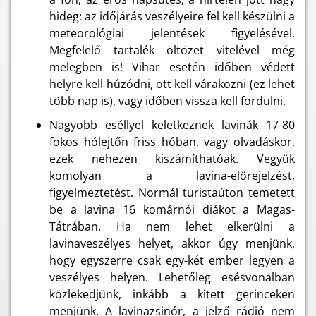
hideg: az időjárás veszélyeire fel kell készülni a
meteorológiai jelentések figyelésével.
Megfelelő tartalék öltözet vitelével még
melegben is! Vihar esetén időben védett
helyre kell húzódni, ott kell várakozni (ez lehet
több nap is), vagy időben vissza kell fordulni.
Nagyobb eséllyel keletkeznek lavinák 17-80
fokos hólejtőn friss hóban, vagy olvadáskor,
ezek nehezen kiszámíthatóak. Vegyük
komolyan a lavina-előrejelzést,
figyelmeztetést. Normál turistaúton temetett
be a lavina 16 komárnói diákot a Magas-
Tátrában. Ha nem lehet elkerülni a
lavinaveszélyes helyet, akkor úgy menjünk,
hogy egyszerre csak egy-két ember legyen a
veszélyes helyen. Lehetőleg esésvonalban
közlekedjünk, inkább a kitett gerinceken
menjünk. A lavinazsinór, a jelző rádió nem