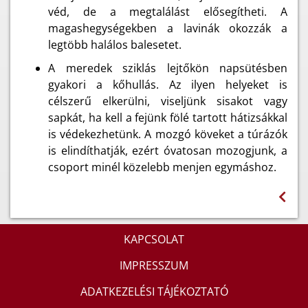
véd, de a megtalálást elősegítheti. A
magashegységekben a lavinák okozzák a
legtöbb halálos balesetet.
A meredek sziklás lejtőkön napsütésben
gyakori a kőhullás. Az ilyen helyeket is
célszerű elkerülni, viseljünk sisakot vagy
sapkát, ha kell a fejünk fölé tartott hátizsákkal
is védekezhetünk. A mozgó köveket a túrázók
is elindíthatják, ezért óvatosan mozogjunk, a
csoport minél közelebb menjen egymáshoz.
KAPCSOLAT
IMPRESSZUM
ADATKEZELÉSI TÁJÉKOZTATÓ