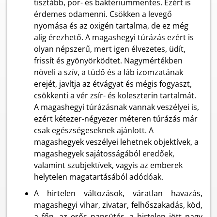
tisztább, por- és baktériummentes. Ezért is
érdemes odamenni. Csökken a levegő
nyomása és az oxigén tartalma, de ez még
alig érezhető. A magashegyi túrázás ezért is
olyan népszerű, mert igen élvezetes, üdít,
frissít és gyönyörködtet. Nagymértékben
növeli a szív, a tüdő és a láb izomzatának
erejét, javítja az étvágyat és mégis fogyaszt,
csökkenti a vér zsír- és koleszterin tartalmát.
A magashegyi túrázásnak vannak veszélyei is,
ezért kétezer-négyezer méteren túrázás már
csak egészségeseknek ajánlott. A
magashegyek veszélyei lehetnek objektívek, a
magashegyek sajátosságából eredőek,
valamint szubjektívek, vagyis az emberek
helytelen magatartásából adódóak.
A hirtelen változások, váratlan havazás,
magashegyi vihar, zivatar, felhőszakadás, köd,
a főn, az erős napsütés, a hirtelen jött nagy