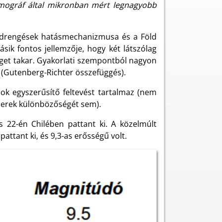
zmográf által mikronban mért legnagyobb
földrengések hatásmechanizmusa és a Föld
ásik fontos jellemzője, hogy két látszólag
éget takar. Gyakorlati szempontból nagyon
n (Gutenberg-Richter összefüggés).
sok egyszerűsítő feltevést tartalmaz (nem
zerek különbözőségét sem).
s 22-én Chilében pattant ki. A közelmúlt
ttant ki, és 9,3-as erősségű volt.