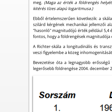
meg.
(Maga az érték a földrengés hely
kitérés tízes alapú logaritmusa.)
Ebből értelemszerűen következik: a skál
szilárd kérgének mechanikai jellemzői ala
"hasonló" magnitudójú érték például 5,4 
fontos, hogy a földrengések magnitudója é
A Richter-skála a longitudinális és tran
veszi figyelembe a közeg inhomogenitását
Bevezetése óta a legnagyobb erősségű fö
legerősebb földrengése 2004. december 26-