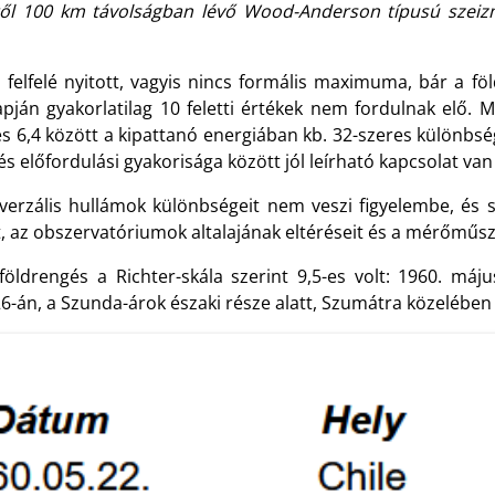
étől 100 km távolságban lévő Wood-Anderson típusú szei
a felfelé nyitott, vagyis nincs formális maximuma, bár a 
pján gyakorlatilag 10 feletti értékek nem fordulnak elő. M
és 6,4 között a kipattanó energiában kb. 32-szeres különbs
s előfordulási gyakorisága között jól leírható kapcsolat va
szverzális hullámok különbségeit nem veszi figyelembe, és 
, az obszervatóriumok altalajának eltéréseit és a mérőműs
ldrengés a Richter-skála szerint 9,5-es volt: 1960. máju
án, a Szunda-árok északi része alatt, Szumátra közelében pa