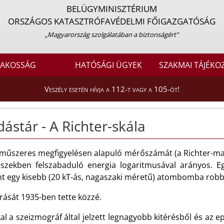
BELÜGYMINISZTÉRIUM
ORSZÁGOS KATASZTRÓFAVÉDELMI FŐIGAZGATÓSÁG
„Magyarország szolgálatában a biztonságért”
LAKOSSÁG
HATÓSÁGI ÜGYEK
SZAKMAI TÁJÉKO
Veszély esetén hívja a 112-t vagy a 105-öt!
ástár - A Richter-skála
 műszeres megfigyelésen alapuló mérőszámát (a Richter-ma
zekben felszabaduló energia logaritmusával arányos. E
int egy kisebb (20 kT-ás, nagaszaki méretű) atombomba rob
árását 1935-ben tette közzé.
l a szeizmográf által jelzett legnagyobb kitérésből és az 