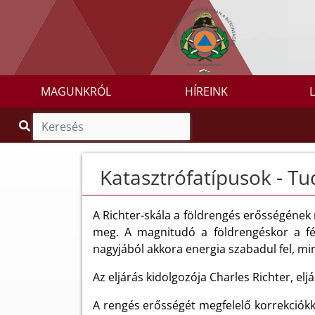
MAGUNKRÓL
HÍREINK
Katasztrófatípusok - Tud
A Richter-skála a földrengés erősségének
meg. A magnitudó a földrengéskor a fés
nagyjából akkora energia szabadul fel, m
Az eljárás kidolgozója Charles Richter, elj
A rengés erősségét megfelelő korrekciókka