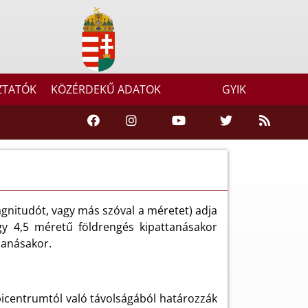
ZTATÓK
KÖZÉRDEKŰ ADATOK
GYIK
gnitudót, vagy más szóval a méretet) adja
gy 4,5 méretű földrengés kipattanásakor
banásakor.
epicentrumtól való távolságából határozzák