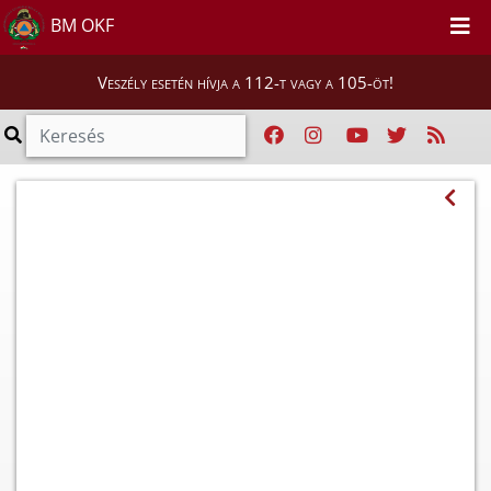
BM OKF
Veszély esetén hívja a 112-t vagy a 105-öt!