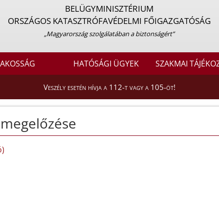
BELÜGYMINISZTÉRIUM
ORSZÁGOS KATASZTRÓFAVÉDELMI FŐIGAZGATÓSÁG
„Magyarország szolgálatában a biztonságért”
LAKOSSÁG
HATÓSÁGI ÜGYEK
SZAKMAI TÁJÉKO
Veszély esetén hívja a 112-t vagy a 105-öt!
 megelőzése
ó)