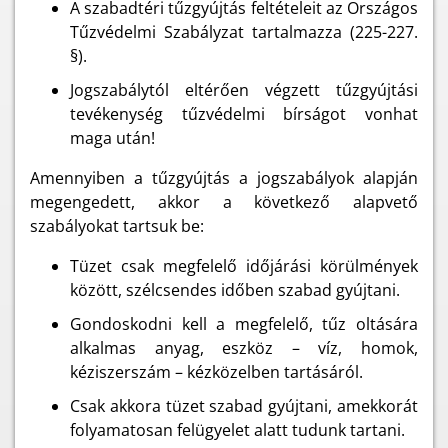
A szabadtéri tűzgyújtás feltételeit az Országos
Tűzvédelmi Szabályzat tartalmazza (225-227.
§).
Jogszabálytól eltérően végzett tűzgyújtási
tevékenység tűzvédelmi bírságot vonhat
maga után!
Amennyiben a tűzgyújtás a jogszabályok alapján
megengedett, akkor a következő alapvető
szabályokat tartsuk be:
Tüzet csak megfelelő időjárási körülmények
között, szélcsendes időben szabad gyújtani.
Gondoskodni kell a megfelelő, tűz oltására
alkalmas anyag, eszköz – víz, homok,
kéziszerszám – kézközelben tartásáról.
Csak akkora tüzet szabad gyújtani, amekkorát
folyamatosan felügyelet alatt tudunk tartani.