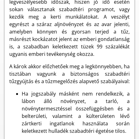
legveszélyesebb időszak, hiszen jó idő esetén
sokan választanak szabadtéri programot, vagy
kezdik meg a kerti munkálatokat. A veszélyt
egyrészt a száraz aljnövényzet és az avar jelenti,
amelyben könnyen és gyorsan terjed a tűz,
másrészt kockázatot jelent az emberi gondatlanság
is, a szabadban keletkezett tüzek 99 százalékát
ugyanis emberi tevékenység okozza.
A károk akkor előzhetőek meg a legkönnyebben, ha
tisztában vagyunk a biztonságos szabadtéri
tűzgyújtás és a tűzmegelőzés alapvető szabályaival:
Ha jogszabály másként nem rendelkezik, a
lábon álló növényzet, a tarló, a
növénytermesztéssel összefüggésben és a
belterületi, valamint a külterületen lévő
zártkerti ingatlanok használata során
keletkezett hulladék szabadtéri égetése tilos.