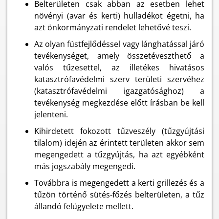
Belterületen csak abban az esetben lehet
növényi (avar és kerti) hulladékot égetni, ha
azt önkormányzati rendelet lehetővé teszi.
Az olyan füstfejlődéssel vagy lánghatással járó
tevékenységet, amely összetéveszthető a
valós tűzesettel, az illetékes hivatásos
katasztrófavédelmi szerv területi szervéhez
(katasztrófavédelmi igazgatósághoz) a
tevékenység megkezdése előtt írásban be kell
jelenteni.
Kihirdetett fokozott tűzveszély (tűzgyújtási
tilalom) idején az érintett területen akkor sem
megengedett a tűzgyújtás, ha azt egyébként
más jogszabály megengedi.
Továbbra is megengedett a kerti grillezés és a
tűzön történő sütés-főzés belterületen, a tűz
állandó felügyelete mellett.