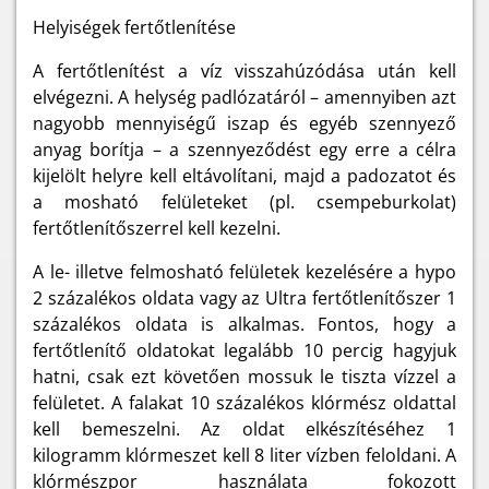
Helyiségek fertőtlenítése
A fertőtlenítést a víz visszahúzódása után kell
elvégezni. A helység padlózatáról – amennyiben azt
nagyobb mennyiségű iszap és egyéb szennyező
anyag borítja – a szennyeződést egy erre a célra
kijelölt helyre kell eltávolítani, majd a padozatot és
a mosható felületeket (pl. csempeburkolat)
fertőtlenítőszerrel kell kezelni.
A le- illetve felmosható felületek kezelésére a hypo
2 százalékos oldata vagy az Ultra fertőtlenítőszer 1
százalékos oldata is alkalmas. Fontos, hogy a
fertőtlenítő oldatokat legalább 10 percig hagyjuk
hatni, csak ezt követően mossuk le tiszta vízzel a
felületet. A falakat 10 százalékos klórmész oldattal
kell bemeszelni. Az oldat elkészítéséhez 1
kilogramm klórmeszet kell 8 liter vízben feloldani. A
klórmészpor használata fokozott