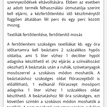
szennyeződések eltávolítására. Ebben az esetben
az adott termék felhasználási útmutatója szerint
kell eljárni, a kézfertőtlenítési idő készítménytől
függően általában fél perc és egy perc között
mozog.
Textíliák fertőtlenítése, fertőtlenítő mosás
A fertőtleníteni szükséges textíliákat kb. egy óra
időtartamra kell beáztatni 2 százalékos hypós
oldatba, ami 5 liter vízhez 1 deciliter hypót
adagolva készíthető el. (Az eljárás a színváltozást
okozhat!) A beáztatás után a ruhák, szövetanyagok
mosószerrel a szokásos módon moshatók. A
beáztatáshoz szükséges oldat Flóraszeptből is
előállítható, 1 evőkanál Flóraszept mosóport
adagolva 1 liter vízhez 1 százalékos oldat
készíthető. A beáztatáshoz fél óra szükséges, ezt
követően szintén a szokásos módon moshatók a