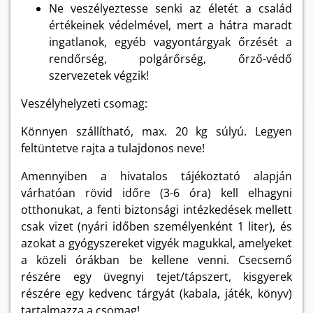
Ne veszélyeztesse senki az életét a család
értékeinek védelmével, mert a hátra maradt
ingatlanok, egyéb vagyontárgyak őrzését a
rendőrség, polgárőrség, őrző-védő
szervezetek végzik!
Veszélyhelyzeti csomag:
Könnyen szállítható, max. 20 kg súlyú. Legyen
feltüntetve rajta a tulajdonos neve!
Amennyiben a hivatalos tájékoztató alapján
várhatóan rövid időre (3-6 óra) kell elhagyni
otthonukat, a fenti biztonsági intézkedések mellett
csak vizet (nyári időben személyenként 1 liter), és
azokat a gyógyszereket vigyék magukkal, amelyeket
a közeli órákban be kellene venni. Csecsemő
részére egy üvegnyi tejet/tápszert, kisgyerek
részére egy kedvenc tárgyát (kabala, játék, könyv)
tartalmazza a csomag!