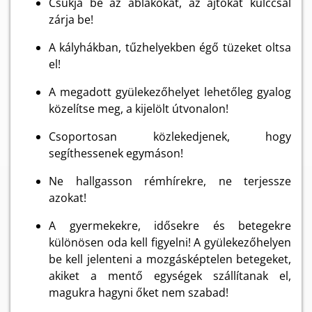
Csukja be az ablakokat, az ajtókat kulccsal
zárja be!
A kályhákban, tűzhelyekben égő tüzeket oltsa
el!
A megadott gyülekezőhelyet lehetőleg gyalog
közelítse meg, a kijelölt útvonalon!
Csoportosan közlekedjenek, hogy
segíthessenek egymáson!
Ne hallgasson rémhírekre, ne terjessze
azokat!
A gyermekekre, idősekre és betegekre
különösen oda kell figyelni! A gyülekezőhelyen
be kell jelenteni a mozgásképtelen betegeket,
akiket a mentő egységek szállítanak el,
magukra hagyni őket nem szabad!