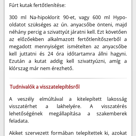
Fúrt kutak fertőtlenítése:
300 ml Na-hipoklorit 90-et, vagy 600 ml Hypo-
oldatot szükséges az ún. anyacsőbe önteni, majd
néhány percig a szivattyút járatni kell. Ezt követően
az előzőekben alkalmazott fertőtlenítőszerből a
megadott mennyiséget ismételten az anyacsőbe
kell juttatni és 24 óra időtartamra állni hagyni.
Ezután a kutat addig kell szivattyúzni, amíg a
klórszag már nem érezhető.
Tudnivalók a visszatelepítésről
A veszély elmúltával a kitelepített lakosság
visszatérhet a lakhelyére. A visszatérés
lehetőségének megállapítása a szakemberek
feladata.
Akiket szervezett formában telepítettek ki, azokat