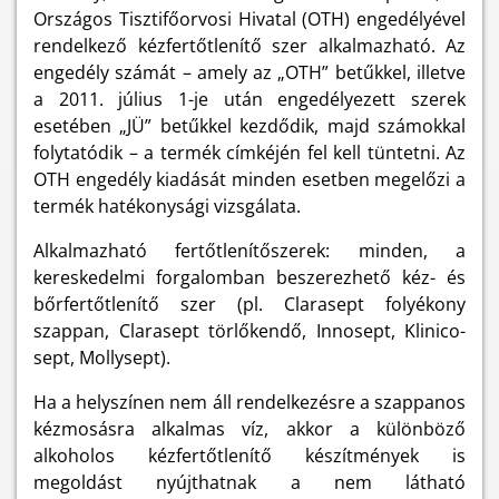
Országos Tisztifőorvosi Hivatal (OTH) engedélyével
rendelkező kézfertőtlenítő szer alkalmazható. Az
engedély számát – amely az „OTH” betűkkel, illetve
a 2011. július 1-je után engedélyezett szerek
esetében „JÜ” betűkkel kezdődik, majd számokkal
folytatódik – a termék címkéjén fel kell tüntetni. Az
OTH engedély kiadását minden esetben megelőzi a
termék hatékonysági vizsgálata.
Alkalmazható fertőtlenítőszerek: minden, a
kereskedelmi forgalomban beszerezhető kéz- és
bőrfertőtlenítő szer (pl. Clarasept folyékony
szappan, Clarasept törlőkendő, Innosept, Klinico-
sept, Mollysept).
Ha a helyszínen nem áll rendelkezésre a szappanos
kézmosásra alkalmas víz, akkor a különböző
alkoholos kézfertőtlenítő készítmények is
megoldást nyújthatnak a nem látható