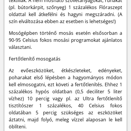
textíliák. A nem mosható szövetanyagokat, ruhákat
(pl. bútorkárpit, szőnyeg) 1 százalékos Flóraszept
oldattal kell átkefélni és hagyni megszáradni. (A
szín elváltozása ebben az esetben is lehetséges!)
Mosógépben történő mosás esetén elsősorban a
90-95 Celsius fokos mosási programokat ajánlatos
választani.
Fertőtlenítő mosogatás
Az evőeszközöket, étkészleteket, edényeket,
poharakat első lépésben a hagyományos módon
kell elmosogatni, ezt követi a fertőtlenítés. Ehhez 1
százalékos hypós oldatban (0,5 deciliter 5 liter
vízhez) 10 percig vagy pl. az Ultra fertőtlenítő
tisztítószer 1 százalékos, 40 Celsius fokos
oldatában 5 percig szükséges az eszközöket
áztatni, majd folyó, meleg vízzel alaposan le kell
öblíteni.