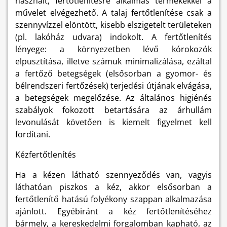
használt, fertőtlenítésre alkalmas termékekkel a
művelet elvégezhető. A talaj fertőtlenítése csak a
szennyvízzel elöntött, kisebb elszigetelt területeken
(pl. lakóház udvara) indokolt. A fertőtlenítés
lényege: a környezetben lévő kórokozók
elpusztítása, illetve számuk minimalizálása, ezáltal
a fertőző betegségek (elsősorban a gyomor- és
bélrendszeri fertőzések) terjedési útjának elvágása,
a betegségek megelőzése. Az általános higiénés
szabályok fokozott betartására az árhullám
levonulását követően is kiemelt figyelmet kell
fordítani.
Kézfertőtlenítés
Ha a kézen látható szennyeződés van, vagyis
láthatóan piszkos a kéz, akkor elsősorban a
fertőtlenítő hatású folyékony szappan alkalmazása
ajánlott. Egyébiránt a kéz fertőtlenítéséhez
bármely, a kereskedelmi forgalomban kapható, az