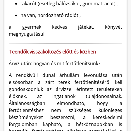
takarót (esetleg hálózsákot, gumimatracot) ,
ha van, hordozható rádiót ,
a gyermek kedves játékát, könyvét
megnyugtatásul!
Teendők visszaköltözés előtt és közben
Árvíz után: hogyan és mit fertőtlenítsünk?
A rendkívüli dunai árhullám levonulása után
elsősorban a zárt terek fertőtlenítéséről kell
gondoskodniuk az árvízzel érintett területeken
élőknek, az ingatlanok tulajdonosainak.
Általánosságban elmondható, hogy a
fertőtlenítéshez nem szükséges különleges
készítményeket beszerezni, a kereskedelmi
forgalomban kapható, a hétköznapokban is