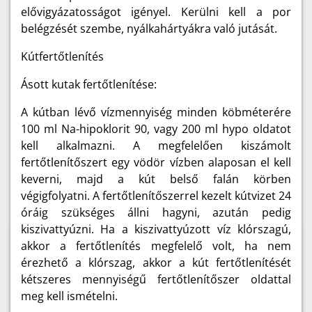
elővigyázatosságot igényel. Kerülni kell a por
belégzését szembe, nyálkahártyákra való jutását.
Kútfertőtlenítés
Ásott kutak fertőtlenítése:
A kútban lévő vízmennyiség minden köbméterére
100 ml Na-hipoklorit 90, vagy 200 ml hypo oldatot
kell alkalmazni. A megfelelően kiszámolt
fertőtlenítőszert egy vödör vízben alaposan el kell
keverni, majd a kút belső falán körben
végigfolyatni. A fertőtlenítőszerrel kezelt kútvizet 24
óráig szükséges állni hagyni, azután pedig
kiszivattyúzni. Ha a kiszivattyúzott víz klórszagú,
akkor a fertőtlenítés megfelelő volt, ha nem
érezhető a klórszag, akkor a kút fertőtlenítését
kétszeres mennyiségű fertőtlenítőszer oldattal
meg kell ismételni.