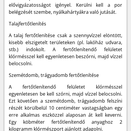
elővigyázatosságot igényel. Kerülni kell a por
belégzését szembe, nyálkahártyákra való jutását.
Talajfertőtlenítés
A talaj fertőtlenítése csak a szennyvízzel elöntött,
kisebb elszigetelt területeken (pl. lakóház udvara,
stb.) indokolt. A fertőtlenítendő felületet
klórmésszel kell egyenletesen beszórni, majd vízzel
belocsolni.
Szemétdomb, trágyadomb fertőtlenítése
A fertőtlenítendő felületet klórmésszel
egyenletesen be kell szórni, majd vízzel belocsolni.
Ezt követően a szemétdomb, trágyadomb felszíni
részét körülbelül 10 centiméter vastagságban egy
erre alkalmas eszközzel alaposan át kell keverni.
Egy köbméter fertőtlenítendő anyaghoz 2
kilogramm klórmészport ajánlott adagolni.