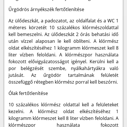
Űrgödrös árnyékszék fertőtlenítése
Az ülődeszkát, a padozatot, az oldalfalat és a WC 1
méteres körzetét 10 százalékos klórmészoldattal
kell bemeszelni. Az ülődeszkát 2 órás behatási idő
után vízzel alaposan le kell öblíteni. A klórmész
oldat elkészítéséhez 1 kilogramm klórmeszet kell 8
liter vízben feloldani. A klórmészpor használata
fokozott elővigyázatosságot igényel. Kerülni kell a
por belégzését szembe, nyálkahártyákra való
jutását. Az űrgödör tartalmának felületét
összefüggő rétegben klórmész porral kell beszórni.
Ólak fertőtlenítése
10 százalékos klórmész oldattal kell a felületeket
kezelni. A klórmész oldat elkészítéséhez 1
kilogramm klórmeszet kell 8 liter vízben feloldani. A
klórmészpor használata fokozott