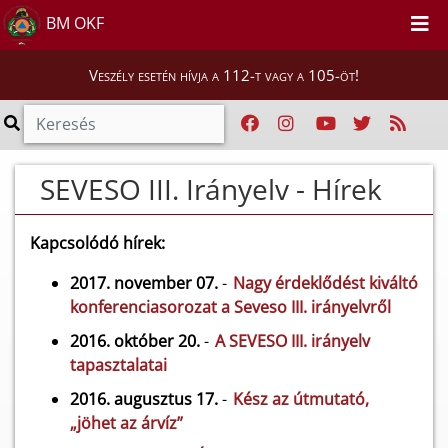
BM OKF
Veszély esetén hívja a 112-t vagy a 105-öt!
SEVESO III. Irányelv - Hírek
Kapcsolódó hírek:
2017. november 07.
-
Nagy érdeklődést kiváltó
konferenciasorozat a Seveso III. irányelvről
2016. október 20.
-
A SEVESO III. irányelv
tapasztalatai
2016. augusztus 17.
-
Kész az útmutató,
„jöhet az árvíz”