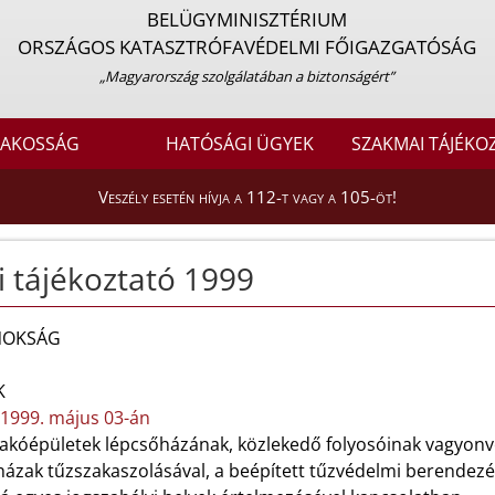
BELÜGYMINISZTÉRIUM
ORSZÁGOS KATASZTRÓFAVÉDELMI FŐIGAZGATÓSÁG
„Magyarország szolgálatában a biztonságért”
LAKOSSÁG
HATÓSÁGI ÜGYEK
SZAKMAI TÁJÉKO
Veszély esetén hívja a 112-t vagy a 105-öt!
i tájékoztató 1999
NOKSÁG
K
1999. május 03-án
akóépületek lépcsőházának, közlekedő folyosóinak vagyonvé
ázak tűzszakaszolásával, a beépített tűzvédelmi berendezés