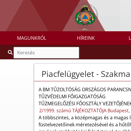
MAGUNKRÓL
HÍREINK
Piacfelügyelet - Szakma
A BM TŰZOLTÓSÁG ORSZÁGOS PARANCS
TŰZVÉDELMI FŐIGAZGATÓSÁG
TŰZMEGELŐZÉSI FŐOSZTÁLY VEZETŐJÉNE
2/1999. számú TÁJÉKOZTATÓJA Budapest, 
A többszintes, a középmagas és a magas l
füstelvezetőinek méretezésével és a hűtőh