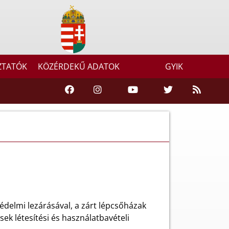
ZTATÓK
KÖZÉRDEKŰ ADATOK
GYIK
delmi lezárásával, a zárt lépcsőházak
ek létesítési és használatbavételi