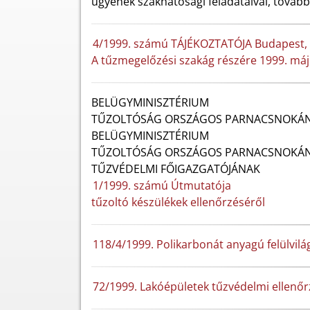
ügyének szakhatósági feladataival, tovább
4/1999. számú TÁJÉKOZTATÓJA Budapest, 
A tűzmegelőzési szakág részére 1999. má
BELÜGYMINISZTÉRIUM
TŰZOLTÓSÁG ORSZÁGOS PARNACSNOKÁ
BELÜGYMINISZTÉRIUM
TŰZOLTÓSÁG ORSZÁGOS PARNACSNOKÁ
TŰZVÉDELMI FŐIGAZGATÓJÁNAK
1/1999. számú Útmutatója
tűzoltó készülékek ellenőrzéséről
118/4/1999. Polikarbonát anyagú felülvil
72/1999. Lakóépületek tűzvédelmi ellenő