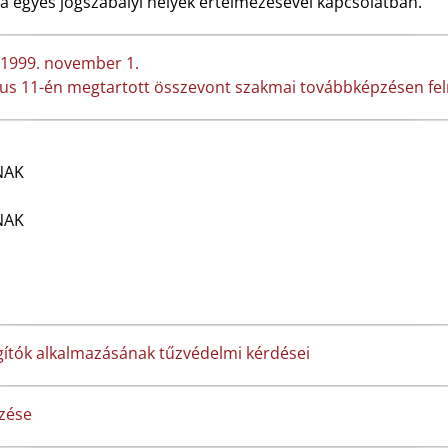
á egyes jogszabályi helyek értelmezésével kapcsolatban.
1999. november 1.
jus 11-én megtartott összevont szakmai továbbképzésen fe
NAK
NAK
ágítók alkalmazásának tűzvédelmi kérdései
rzése