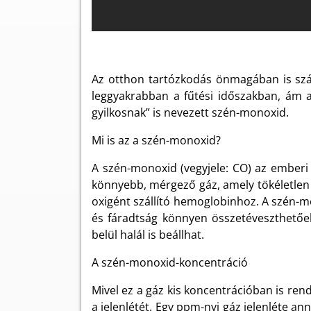
Az otthon tartózkodás önmagában is szám
leggyakrabban a fűtési időszakban, ám a
gyilkosnak” is nevezett szén-monoxid.
Mi is az a szén-monoxid?
A szén-monoxid (vegyjele: CO) az emberi é
könnyebb, mérgező gáz, amely tökéletlen é
oxigént szállító hemoglobinhoz. A szén-m
és fáradtság könnyen összetéveszthetőe
belül halál is beállhat.
A szén-monoxid-koncentráció
Mivel ez a gáz kis koncentrációban is re
a jelenlétét. Egy ppm-nyi gáz jelenléte a