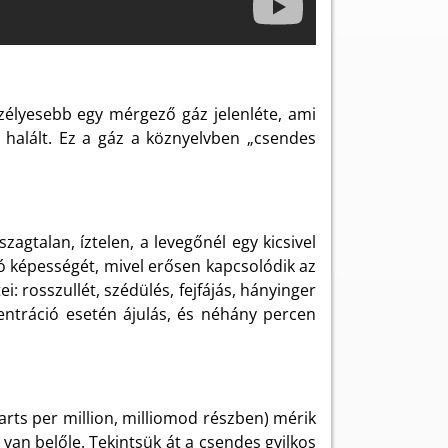
zélyesebb egy mérgező gáz jelenléte, ami
 halált. Ez a gáz a köznyelvben „csendes
agtalan, íztelen, a levegőnél egy kicsivel
tó képességét, mivel erősen kapcsolódik az
rosszullét, szédülés, fejfájás, hányinger
ntráció esetén ájulás, és néhány percen
rts per million, milliomod részben) mérik
van belőle. Tekintsük át a csendes gyilkos