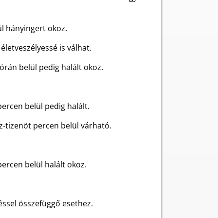
l hányingert okoz.
letveszélyessé is válhat.
rán belül pedig halált okoz.
ercen belül pedig halált.
z-tizenöt percen belül várható.
ercen belül halált okoz.
éssel összefüggő esethez.