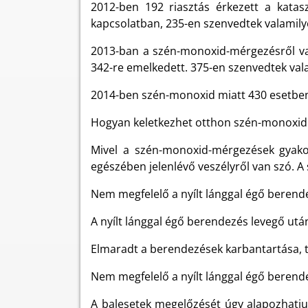
2012-ben 192 riasztás érkezett a katas
kapcsolatban, 235-en szenvedtek valamily
2013-ban a szén-monoxid-mérgezésről vag
342-re emelkedett. 375-en szenvedtek va
2014-ben szén-monoxid miatt 430 esetben r
Hogyan keletkezhet otthon szén-monoxid 
Mivel a szén-monoxid-mérgezések gyakor
egészében jelenlévő veszélyről van szó. 
Nem megfelelő a nyílt lánggal égő berende
A nyílt lánggal égő berendezés levegő utá
Elmaradt a berendezések karbantartása, t
Nem megfelelő a nyílt lánggal égő berend
A balesetek megelőzését úgy alapozhatju