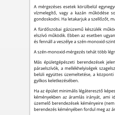
A mérgezéses esetek körülbelül egynegye
vízmelegítő, vagy a kazán működése sor
gondoskodni. Ha letakarjuk a szellőzőt, m
A fürdőszobai gázüzemű készülék működé
elszívó működik. Ebben az esetben ugyan
és fennáll a veszélye a szén-monoxid-sz
A szén-monoxid-mérgezés tehát több légmo
Más épületgépészeti berendezések jelen
páraelszívók, a mellékhelyiségek szagel
belüli együttes üzemeltetése, a központ
gyilkos keletkezésében.
Ha az épület minimális légáteresztő képe
kéményekben az áramlás irányát, ami ide
üzemelő berendezések kéményeire (nem fe
berendezés kéményében fordul meg az ár