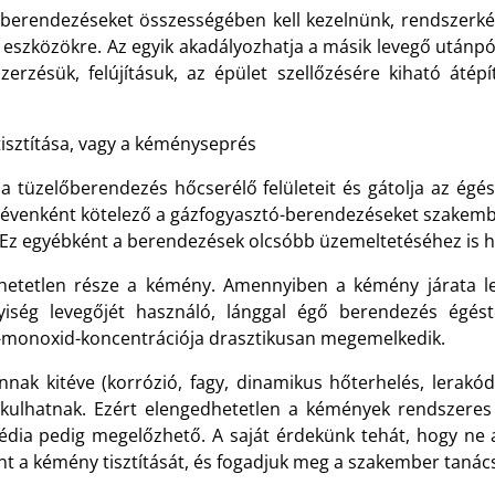
 berendezéseket összességében kell kezelnünk, rendszerkén
ő eszközökre. Az egyik akadályozhatja a másik levegő utánpó
erzésük, felújításuk, az épület szellőzésére kiható áté
isztítása, vagy a kéményseprés
a tüzelőberendezés hőcserélő felületeit és gátolja az égé
venként kötelező a gázfogyasztó-berendezéseket szakemberre
. Ez egyébként a berendezések olcsóbb üzemeltetéséhez is h
etetlen része a kémény. Amennyiben a kémény járata lesz
yiség levegőjét használó, lánggal égő berendezés égés
én-monoxid-koncentrációja drasztikusan megemelkedik.
ak kitéve (korrózió, fagy, dinamikus hőterhelés, lerakód
akulhatnak. Ezért elengedhetetlen a kémények rendszeres
gédia pedig megelőzhető. A saját érdekünk tehát, hogy n
rint a kémény tisztítását, és fogadjuk meg a szakember tanács