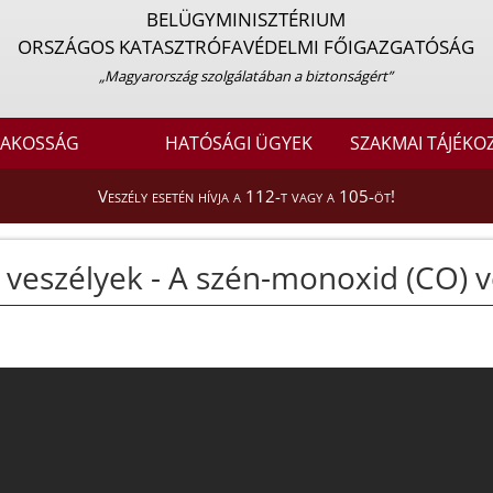
BELÜGYMINISZTÉRIUM
ORSZÁGOS KATASZTRÓFAVÉDELMI FŐIGAZGATÓSÁG
„Magyarország szolgálatában a biztonságért”
LAKOSSÁG
HATÓSÁGI ÜGYEK
SZAKMAI TÁJÉKO
Veszély esetén hívja a 112-t vagy a 105-öt!
i veszélyek - A szén-monoxid (CO) v