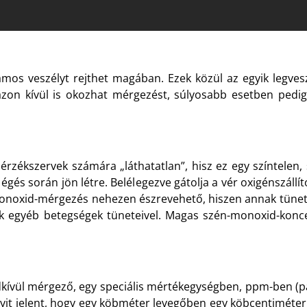
os veszélyt rejthet magában. Ezek közül az egyik legves
zon kívül is okozhat mérgezést, súlyosabb esetben pedig
rzékszervek számára „láthatatlan”, hisz ez egy színtelen, sz
gés során jön létre. Belélegezve gátolja a vér oxigénszállí
onoxid-mérgezés nehezen észrevehető, hiszen annak tünetei: 
k egyéb betegségek tüneteivel. Magas szén-monoxid-konce
ndkívül mérgező, egy speciális mértékegységben, ppm-ben (pa
nnyit jelent, hogy egy köbméter levegőben egy köbcentiméter 