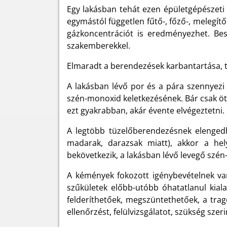
Egy lakásban tehát ezen épületgépészeti
egymástól független fűtő-, főző-, melegít
gázkoncentrációt is eredményezhet. Besz
szakemberekkel.
Elmaradt a berendezések karbantartása, t
A lakásban lévő por és a pára szennyezi 
szén-monoxid keletkezésének. Bár csak öté
ezt gyakrabban, akár évente elvégeztetni
A legtöbb tüzelőberendezésnek elengedh
madarak, darazsak miatt), akkor a hel
bekövetkezik, a lakásban lévő levegő sz
A kémények fokozott igénybevételnek vann
szűkületek előbb-utóbb óhatatlanul kial
felderíthetőek, megszüntethetőek, a tra
ellenőrzést, felülvizsgálatot, szükség sze