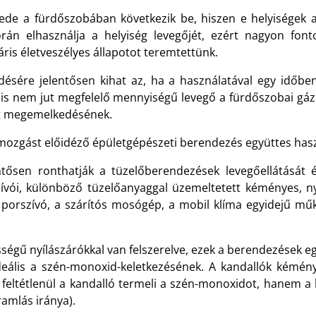
de a fürdőszobában következik be, hiszen e helyiségek ala
án elhasználja a helyiség levegőjét, ezért nagyon font
áris életveszélyes állapotot teremtettünk.
sére jelentősen kihat az, ha a használatával egy időbe
is nem jut megfelelő mennyiségű levegő a fürdőszobai gáz
int megemelkedésének.
zgást előidéző épületgépészeti berendezés együttes haszná
tősen ronthatják a tüzelőberendezések levegőellátását 
szívói, különböző tüzelőanyaggal üzemeltetett kéményes, n
i porszívó, a szárítós mosógép, a mobil klíma egyidejű m
sségű nyílászárókkal van felszerelve, ezek a berendezések e
ális a szén-monoxid-keletkezésének. A kandallók kéménye
ltétlenül a kandalló termeli a szén-monoxidot, hanem a 
amlás iránya).