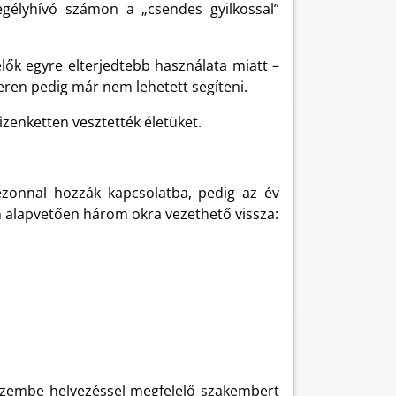
egélyhívó számon a „csendes gyilkossal”
ők egyre elterjedtebb használata miatt –
ren pedig már nem lehetett segíteni.
zenketten vesztették életüket.
ezonnal hozzák kapcsolatba, pedig az év
n alapvetően három okra vezethető vissza:
 üzembe helyezéssel megfelelő szakembert