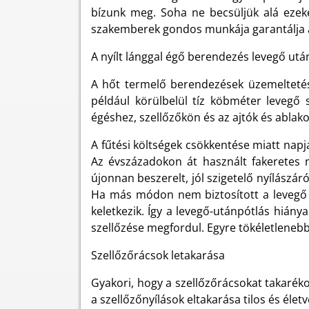
bízunk meg. Soha ne becsüljük alá ezeke
szakemberek gondos munkája garantálja 
A nyílt lánggal égő berendezés levegő utá
A hőt termelő berendezések üzemeltetés
például körülbelül tíz köbméter levegő 
égéshez, szellőzőkön és az ajtók és ablako
A fűtési költségek csökkentése miatt napja
Az évszázadokon át használt fakeretes n
újonnan beszerelt, jól szigetelő nyílászá
Ha más módon nem biztosított a levegő p
keletkezik. Így a levegő-utánpótlás hián
szellőzése megfordul. Egyre tökéletleneb
Szellőzőrácsok letakarása
Gyakori, hogy a szellőzőrácsokat takaréko
a szellőzőnyílások eltakarása tilos és élet