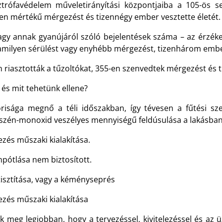
ztrófavédelem műveletirányítási központjaiba a 105-ös s
en mértékű mérgezést és tizennégy ember vesztette életét.
y annak gyanújáról szóló bejelentések száma – az érzékel
lamilyen sérülést vagy enyhébb mérgezést, tizenhárom embe
iasztották a tűzoltókat, 355-en szenvedtek mérgezést és ti
és mit tehetünk ellene?
isága megnő a téli időszakban, így tévesen a fűtési sz
A szén-monoxid veszélyes mennyiségű feldúsulása a lakásba
zés műszaki kialakítása.
npótlása nem biztosított.
isztítása, vagy a kéményseprés
ezés műszaki kialakítása
k meg legjobban, hogy a tervezéssel, kivitelezéssel és az