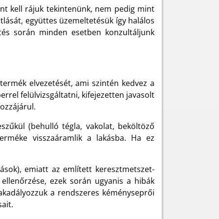
t kell rájuk tekintenünk, nem pedig mint
tlását, együttes üzemeltetésük így halálos
pítés során minden esetben konzultáljunk
stermék elvezetését, ami szintén kedvez a
l felülvizsgáltatni, kifejezetten javasolt
ozzájárul.
űkül (behulló tégla, vakolat, beköltöző
terméke visszaáramlik a lakásba. Ha ez
ások), emiatt az említett keresztmetszet-
 ellenőrzése, ezek során ugyanis a hibák
e akadályozzuk a rendszeres kéményseprői
ait.