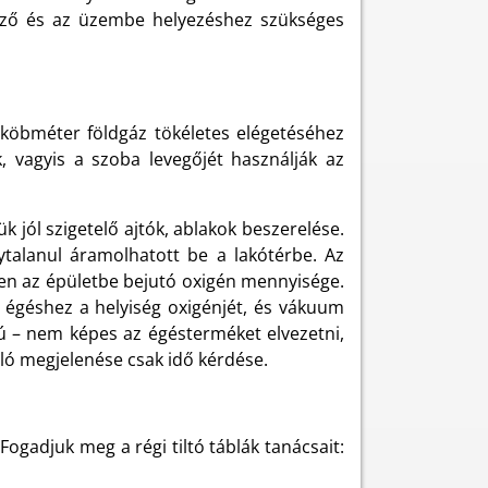
elező és az üzembe helyezéshez szükséges
köbméter földgáz tökéletes elégetéséhez
, vagyis a szoba levegőjét használják az
k jól szigetelő ajtók, ablakok beszerelése.
ytalanul áramolhatott be a lakótérbe. Az
kken az épületbe bejutó oxigén mennyisége.
 égéshez a helyiség oxigénjét, és vákuum
tú – nem képes az égésterméket elvezetni,
ló megjelenése csak idő kérdése.
ogadjuk meg a régi tiltó táblák tanácsait: