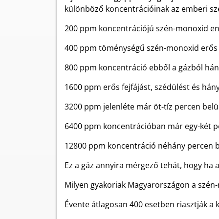
különböző koncentrációinak az emberi sze
200 ppm koncentrációjú szén-monoxid enyh
400 ppm töménységű szén-monoxid erős fejf
800 ppm koncentráció ebből a gázból hányi
1600 ppm erős fejfájást, szédülést és hány
3200 ppm jelenléte már öt-tíz percen belül
6400 ppm koncentrációban már egy-két perce
12800 ppm koncentráció néhány percen be
Ez a gáz annyira mérgező tehát, hogy ha a
Milyen gyakoriak Magyarországon a szén
Évente átlagosan 400 esetben riasztják a