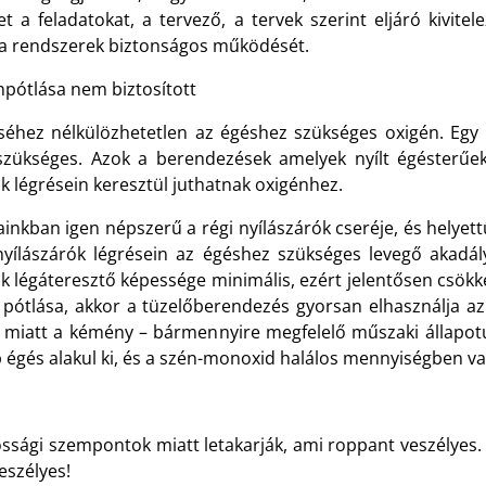
t a feladatokat, a tervező, a tervek szerint eljáró kivit
a rendszerek biztonságos működését.
npótlása nem biztosított
éhez nélkülözhetetlen az égéshez szükséges oxigén. Egy 
szükséges. Azok a berendezések amelyek nyílt égésterűek
k légrésein keresztül juthatnak oxigénhez.
inkban igen népszerű a régi nyílászárók cseréje, és helyettü
yílászárók légrésein az égéshez szükséges levegő akadál
rók légáteresztő képessége minimális, ezért jelentősen csö
ótlása, akkor a tüzelőberendezés gyorsan elhasználja az
ya miatt a kémény – bármennyire megfelelő műszaki állapo
b égés alakul ki, és a szén-monoxid halálos mennyiségben va
ssági szempontok miatt letakarják, ami roppant veszélyes. F
veszélyes!