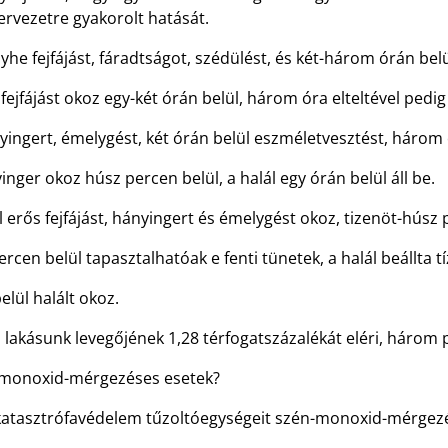
rvezetre gyakorolt hatását.
e fejfájást, fáradtságot, szédülést, és két-három órán belü
ájást okoz egy-két órán belül, három óra elteltével pedig é
ngert, émelygést, két órán belül eszméletvesztést, három ó
inger okoz húsz percen belül, a halál egy órán belül áll be.
 erős fejfájást, hányingert és émelygést okoz, tizenöt-húsz p
n belül tapasztalhatóak e fenti tünetek, a halál beállta tí
lül halált okoz.
 lakásunk levegőjének 1,28 térfogatszázalékát eléri, három p
-monoxid-mérgezéses esetek?
 katasztrófavédelem tűzoltóegységeit szén-monoxid-mérgez