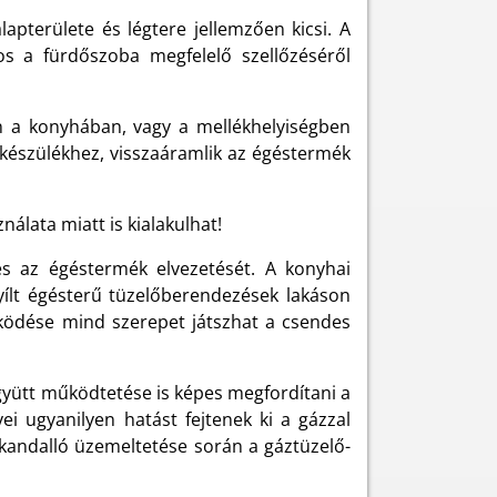
pterülete és légtere jellemzően kicsi. A
os a fürdőszoba megfelelő szellőzéséről
n a konyhában, vagy a mellékhelyiségben
készülékhez, visszaáramlik az égéstermék
lata miatt is kialakulhat!
és az égéstermék elvezetését. A konyhai
yílt égésterű tüzelőberendezések lakáson
űködése mind szerepet játszhat a csendes
gyütt működtetése is képes megfordítani a
i ugyanilyen hatást fejtenek ki a gázzal
kandalló üzemeltetése során a gáztüzelő-