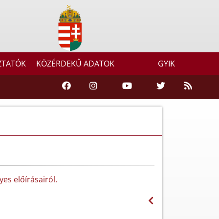
ZTATÓK
KÖZÉRDEKŰ ADATOK
GYIK
es előírásairól.