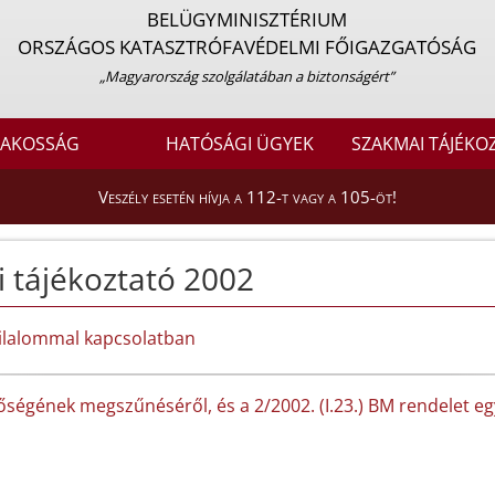
BELÜGYMINISZTÉRIUM
ORSZÁGOS KATASZTRÓFAVÉDELMI FŐIGAZGATÓSÁG
„Magyarország szolgálatában a biztonságért”
LAKOSSÁG
HATÓSÁGI ÜGYEK
SZAKMAI TÁJÉKO
Veszély esetén hívja a 112-t vagy a 105-öt!
i tájékoztató 2002
 tilalommal kapcsolatban
ségének megszűnéséről, és a 2/2002. (I.23.) BM rendelet egy