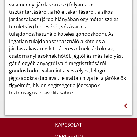
valamennyi járdaszakasz) folyamatos
tisztántartásáról, a hó eltakarításáról, a síkos
járdaszakasz (járda hiányában egy méter széles
területsáv) hintéséről, sózásáról a
tulajdonos/használó köteles gondoskodni. Az
ingatlan tulajdonosa/használója köteles a
járdaszakasz melletti átereszeknek, árkoknak,
csatornanyílásoknak hótól, jégtől és más lefolyást
gátló egyéb anyagtól való megtisztításáról
gondoskodni, valamint a veszélyes, lelógó
jégcsapokra (táblával, felirattal) hívja fel a járókelők
figyelmét, hívjon segítséget a jégcsapok
biztonságos eltávolításához.
KAPCSOLAT
IMPRESSZUM