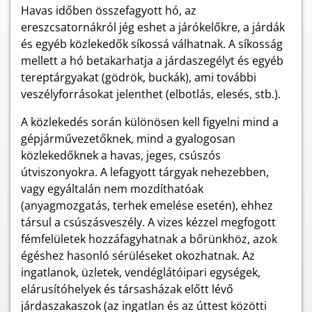
Havas időben összefagyott hó, az
ereszcsatornákról jég eshet a járókelőkre, a járdák
és egyéb közlekedők síkossá válhatnak. A síkosság
mellett a hó betakarhatja a járdaszegélyt és egyéb
tereptárgyakat (gödrök, buckák), ami további
veszélyforrásokat jelenthet (elbotlás, elesés, stb.).
A közlekedés során különösen kell figyelni mind a
gépjárművezetőknek, mind a gyalogosan
közlekedőknek a havas, jeges, csúszós
útviszonyokra. A lefagyott tárgyak nehezebben,
vagy egyáltalán nem mozdíthatóak
(anyagmozgatás, terhek emelése esetén), ehhez
társul a csúszásveszély. A vizes kézzel megfogott
fémfelületek hozzáfagyhatnak a bőrünkhöz, azok
égéshez hasonló sérüléseket okozhatnak. Az
ingatlanok, üzletek, vendéglátóipari egységek,
elárusítóhelyek és társasházak előtt lévő
járdaszakaszok (az ingatlan és az úttest közötti