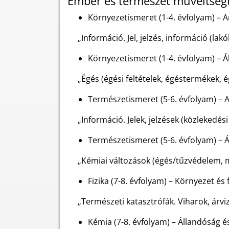
Ember és természet műveltségt
Környezetismeret (1-4. évfolyam) – 
„Információ. Jel, jelzés, információ (l
Környezetismeret (1-4. évfolyam) – Á
„Égés (égési feltételek, égéstermékek, 
Természetismeret (5-6. évfolyam) – 
„Információ. Jelek, jelzések (közlekedés
Természetismeret (5-6. évfolyam) – Á
„Kémiai változások (égés/tűzvédelem
Fizika (7-8. évfolyam) – Környezet és
„Természeti katasztrófák. Viharok, árviz
Kémia (7-8. évfolyam) – Állandóság é