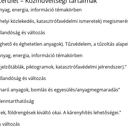
erület – Közműveltségi tartalmak
Anyag, energia, információ témakörben
akóhelyi közlekedés, katasztrófavédelmi ismeretek) megismeré
llandóság és változás
éghető és éghetetlen anyagok). Tűzvédelem, a tűzoltás alapel
Anyag, energia, információ témakörben
i jelzőtáblák, piktogramok, katasztrófavédelmi jelrendszer).”
llandóság és változás
, maró anyagok, bomlás és egyesülés/anyagmegmaradás”
 fenntarthatóság
ek, földrengések kiváltó okai. A kárenyhítés lehetőségei.”
s változás