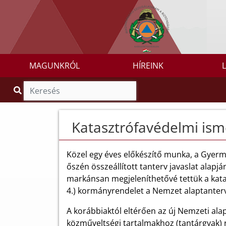
MAGUNKRÓL
HÍREINK
Katasztrófavédelmi ism
Közel egy éves előkészítő munka, a Gyerme
őszén összeállított tanterv javaslat alap
markánsan megjeleníthetővé tettük a kata
4.) kormányrendelet a Nemzet alaptanterv 
A korábbiaktól eltérően az új Nemzeti al
közműveltségi tartalmakhoz (tantárgyak) 