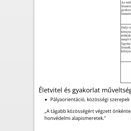
Életvitel és gyakorlat művelts
Pályaorientáció, közösségi szerepek 
„A tágabb közösségért végzett önkéntes
honvédelmi alapismeretek.”