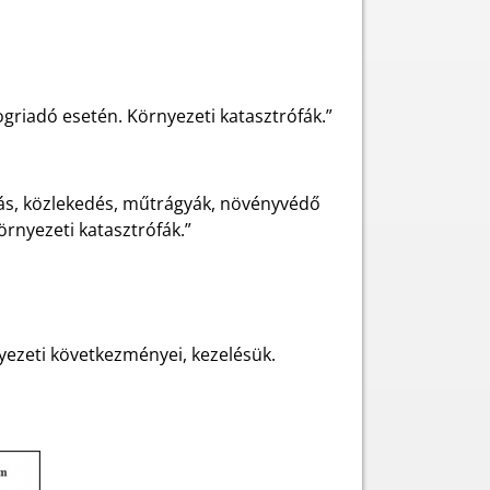
ogriadó esetén. Környezeti katasztrófák.”
dás, közlekedés, műtrágyák, növényvédő
rnyezeti katasztrófák.”
nyezeti következményei, kezelésük.