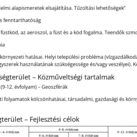
delmi alapismeretek elsajátítása. Tűzoltási lehetőségek”
és fenntarthatóság
A füstköd, az aeroszol, a füst és a köd fogalma. Teendők szm
mia
környezeti hatásai. Helyi települési probléma (vízgazdálko
szerek használatának szükségessége és/vagy veszélyei). Kö
égterület – Közműveltségi tartalmak
 (9-12. évfolyam) – Geoszférák
tti folyamatok kölcsönhatásai, társadalmi, gazdasági és kör
terület – Fejlesztési célok