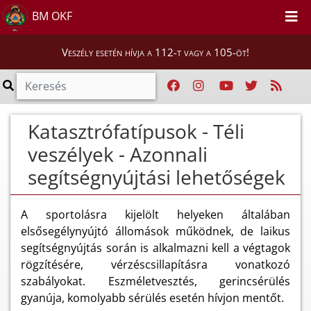
BM OKF
Veszély esetén hívja a 112-t vagy a 105-öt!
Katasztrófatípusok - Téli
veszélyek - Azonnali
segítségnyújtási lehetőségek
A sportolásra kijelölt helyeken általában
elsősegélynyújtó állomások működnek, de laikus
segítségnyújtás során is alkalmazni kell a végtagok
rögzítésére, vérzéscsillapításra vonatkozó
szabályokat. Eszméletvesztés, gerincsérülés
gyanúja, komolyabb sérülés esetén hívjon mentőt.