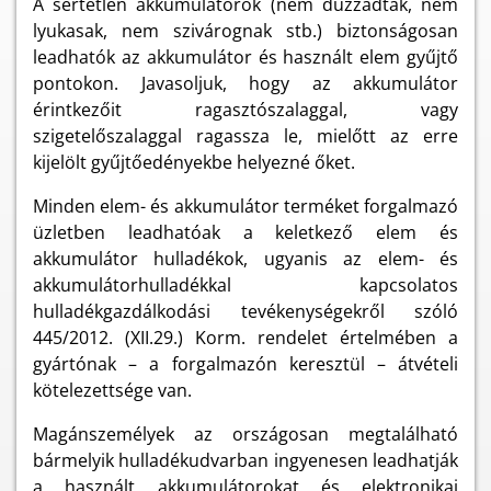
A sértetlen akkumulátorok (nem duzzadtak, nem
lyukasak, nem szivárognak stb.) biztonságosan
leadhatók az akkumulátor és használt elem gyűjtő
pontokon. Javasoljuk, hogy az akkumulátor
érintkezőit ragasztószalaggal, vagy
szigetelőszalaggal ragassza le, mielőtt az erre
kijelölt gyűjtőedényekbe helyezné őket.
Minden elem- és akkumulátor terméket forgalmazó
üzletben leadhatóak a keletkező elem és
akkumulátor hulladékok, ugyanis az elem- és
akkumulátorhulladékkal kapcsolatos
hulladékgazdálkodási tevékenységekről szóló
445/2012. (XII.29.) Korm. rendelet értelmében a
gyártónak – a forgalmazón keresztül – átvételi
kötelezettsége van.
Magánszemélyek az országosan megtalálható
bármelyik hulladékudvarban ingyenesen leadhatják
a használt akkumulátorokat és elektronikai