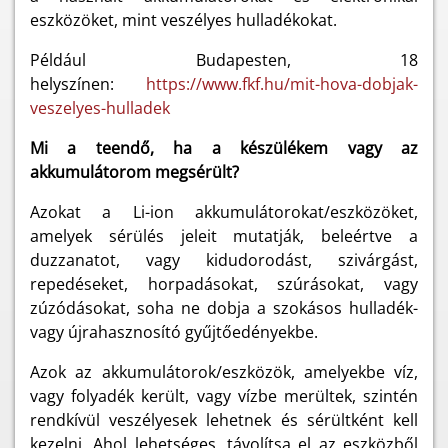
eszközöket, mint veszélyes hulladékokat.
Például Budapesten, 18
helyszínen:
https://www.fkf.hu/mit-hova-dobjak-
veszelyes-hulladek
Mi a teendő, ha a készülékem vagy az
akkumulátorom megsérült?
Azokat a Li-ion akkumulátorokat/eszközöket,
amelyek sérülés jeleit mutatják, beleértve a
duzzanatot, vagy kidudorodást, szivárgást,
repedéseket, horpadásokat, szúrásokat, vagy
zúzódásokat, soha ne dobja a szokásos hulladék-
vagy újrahasznosító gyűjtőedényekbe.
Azok az akkumulátorok/eszközök, amelyekbe víz,
vagy folyadék került, vagy vízbe merültek, szintén
rendkívül veszélyesek lehetnek és sérültként kell
kezelni. Ahol lehetséges, távolítsa el az eszközből