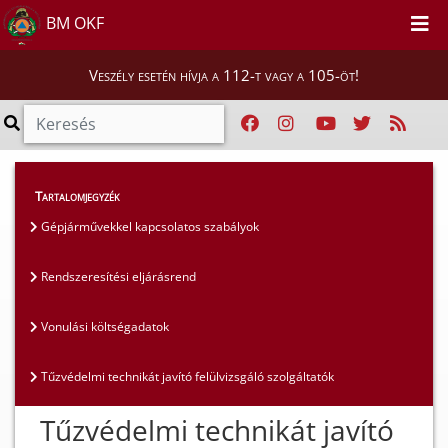
BM OKF
Veszély esetén hívja a 112-t vagy a 105-öt!
Szakmai tájékoztatók
>
Műszaki szakterület
>
Tartalomjegyzék
Tűzvédelmi technikát javító felülvizsgáló
Gépjárművekkel kapcsolatos szabályok
szolgáltatók
Rendszeresítési eljárásrend
Vonulási költségadatok
Tűzvédelmi technikát javító felülvizsgáló szolgáltatók
Tűzvédelmi technikát javító