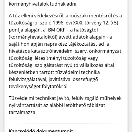
kormányhivatalok tudnak adni.
A tűz elleni védekezésről, a műszaki mentésről és a
tűzoltóságról szóló 1996. évi XXXI. törvény 12. § 5)
pontja alapján, a BM OKF - a hatóságtól
(kormányhivataloktól) átvett adatok alapján - a
saját honlapján naprakész tájékoztatást ad a
hivatásos katasztrófavédelmi szerv, önkormányzati
tűzoltóság, létesítményi tűzoltóság vagy
tűzoltósági szolgáltatást nyújtó vállalkozás által
készenlétben tartott tűzvédelmi technika
felülvizsgálatával, javításával összefüggő
tevékenységet folytatókról.
Tűzvédelmi technikát javító, felülvizsgáló műhelyek
nyilvántartását az alábbi letölthető táblázat
tartalmazza:
Kapcsolódó dokumentumok: