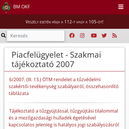
BM OKF
Veszély esetén hívja a 112-t vagy a 105-öt!
Piacfelügyelet - Szakmai
tájékoztató 2007
6/2007. (III. 13.) ÖTM rendelet a tűzvédelmi
szakértői tevékenység szabályairól, összehasonlító
táblázata
Tájékoztató a tűzgyújtással, tűzgyújtási tilalommal
és a mezőgazdasági hulladék égetésével
kapcsolatos jelenleg is hatályos jogi szabályozásról