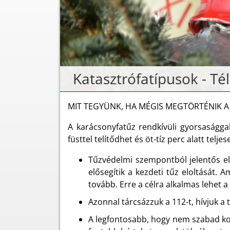
Katasztrófatípusok - Tél
MIT TEGYÜNK, HA MÉGIS MEGTÖRTÉNIK A 
A karácsonyfatűz rendkívüli gyorsasággal
füsttel telítődhet és öt-tíz perc alatt telje
Tűzvédelmi szempontból jelentős előn
elősegítik a kezdeti tűz eloltását.
tovább. Erre a célra alkalmas lehet 
Azonnal tárcsázzuk a 112-t, hívjuk a 
A legfontosabb, hogy nem szabad koc