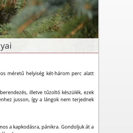
lyai
agos méretű helyiség két-három perc alatt
berendezés, illetve tűzoltó készülék, ezek
génhez jusson, így a lángok nem terjednek
mos a kapkodásra, pánikra. Gondoljuk át a