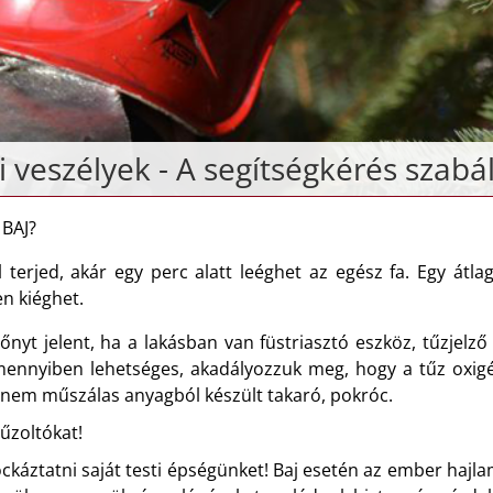
i veszélyek - A segítségkérés szabá
BAJ?
 terjed, akár egy perc alatt leéghet az egész fa. Egy átl
sen kiéghet.
yt jelent, ha a lakásban van füstriasztó eszköz, tűzjelző 
 Amennyiben lehetséges, akadályozzuk meg, hogy a tűz oxi
a nem műszálas anyagból készült takaró, pokróc.
tűzoltókat!
káztatni saját testi épségünket! Baj esetén az ember hajla