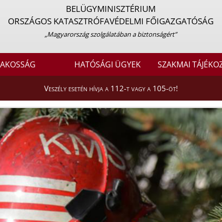
BELÜGYMINISZTÉRIUM
ORSZÁGOS KATASZTRÓFAVÉDELMI FŐIGAZGATÓSÁG
„Magyarország szolgálatában a biztonságért”
LAKOSSÁG
HATÓSÁGI ÜGYEK
SZAKMAI TÁJÉKO
Veszély esetén hívja a 112-t vagy a 105-öt!