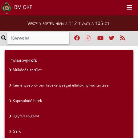
BM OKF
Veszély esetén hívja a 112-t vagy a 105-öt!
Lakosság
>
Kéményseprés
>
Tartalomjegyzék
Kéményseprő-ipari tevékenységet ellátók
Működési terület
nyilvántartása
Kéményseprő-ipari tevékenységet ellátók nyilvántartása
Kapcsolódó hírek
Ügyfélszolgálat
GYIK