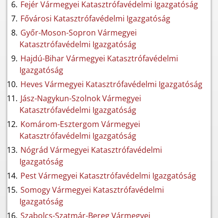
Fejér Vármegyei Katasztrófavédelmi Igazgatóság
Fővárosi Katasztrófavédelmi Igazgatóság
Győr-Moson-Sopron Vármegyei
Katasztrófavédelmi Igazgatóság
Hajdú-Bihar Vármegyei Katasztrófavédelmi
Igazgatóság
Heves Vármegyei Katasztrófavédelmi Igazgatóság
Jász-Nagykun-Szolnok Vármegyei
Katasztrófavédelmi Igazgatóság
Komárom-Esztergom Vármegyei
Katasztrófavédelmi Igazgatóság
Nógrád Vármegyei Katasztrófavédelmi
Igazgatóság
Pest Vármegyei Katasztrófavédelmi Igazgatóság
Somogy Vármegyei Katasztrófavédelmi
Igazgatóság
Szabolcs-Szatmár-Bereg Vármegyei