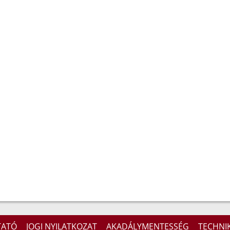
TATÓ
JOGI NYILATKOZAT
AKADÁLYMENTESSÉG
TECHNIK