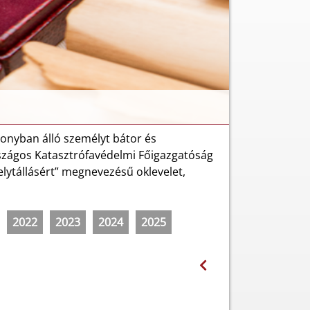
zonyban álló személyt bátor és
rszágos Katasztrófavédelmi Főigazgatóság
elytállásért” megnevezésű oklevelet,
2022
2023
2024
2025