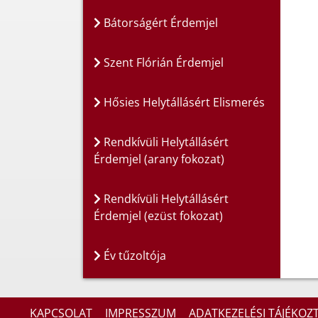
Bátorságért Érdemjel
Szent Flórián Érdemjel
Hősies Helytállásért Elismerés
Rendkívüli Helytállásért
Érdemjel (arany fokozat)
Rendkívüli Helytállásért
Érdemjel (ezüst fokozat)
Év tűzoltója
KAPCSOLAT
IMPRESSZUM
ADATKEZELÉSI TÁJÉKOZ