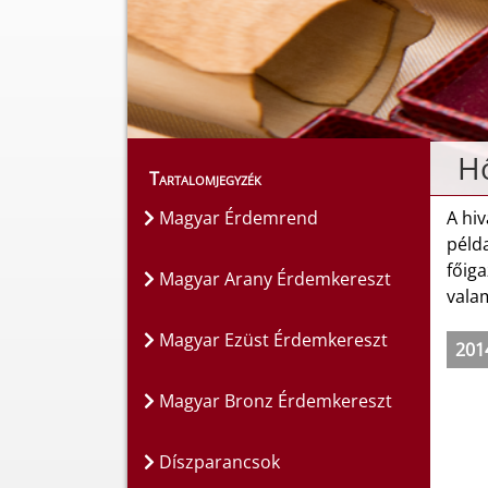
Hő
Tartalomjegyzék
Magyar Érdemrend
A hiv
péld
főiga
Magyar Arany Érdemkereszt
vala
Magyar Ezüst Érdemkereszt
201
Magyar Bronz Érdemkereszt
Díszparancsok