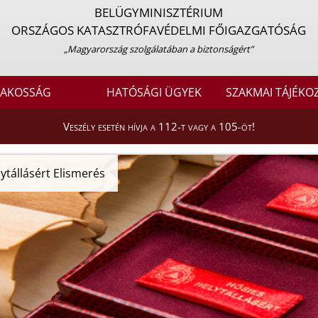
BELÜGYMINISZTÉRIUM
ORSZÁGOS KATASZTRÓFAVÉDELMI FŐIGAZGATÓSÁG
„Magyarország szolgálatában a biztonságért”
LAKOSSÁG
HATÓSÁGI ÜGYEK
SZAKMAI TÁJÉKO
Veszély esetén hívja a 112-t vagy a 105-öt!
ytállásért Elismerés