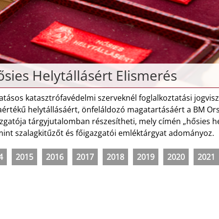
sies Helytállásért Elismerés
atásos katasztrófavédelmi szerveknél foglalkoztatási jogvis
aértékű helytállásáért, önfeláldozó magatartásáért a BM O
zgatója tárgyjutalomban részesítheti, mely címén „hősies h
mint szalagkitűzőt és főigazgatói emléktárgyat adományoz.
4
2015
2016
2017
2018
2019
2020
2021