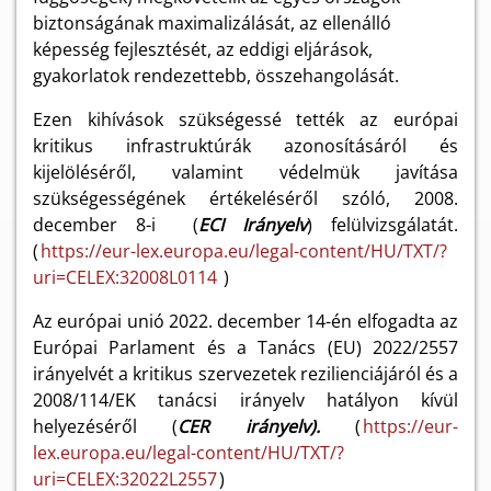
biztonságának maximalizálását, az ellenálló
képesség fejlesztését, az eddigi eljárások,
gyakorlatok rendezettebb, összehangolását.
Ezen kihívások szükségessé tették az európai
kritikus infrastruktúrák azonosításáról és
kijelöléséről, valamint védelmük javítása
szükségességének értékeléséről szóló, 2008.
december 8-i (
ECI Irányelv
) felülvizsgálatát.
(
https://eur-lex.europa.eu/legal-content/HU/TXT/?
uri=CELEX:32008L0114
)
Az európai unió 2022. december 14-én elfogadta az
Európai Parlament és a Tanács (EU) 2022/2557
irányelvét a kritikus szervezetek rezilienciájáról és a
2008/114/EK tanácsi irányelv hatályon kívül
helyezéséről (
CER irányelv).
(
https://eur-
lex.europa.eu/legal-content/HU/TXT/?
uri=CELEX:32022L2557
)