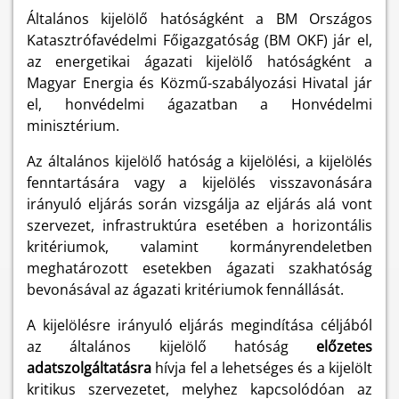
Általános kijelölő hatóságként a BM Országos
Katasztrófavédelmi Főigazgatóság (BM OKF) jár el,
az energetikai ágazati kijelölő hatóságként a
Magyar Energia és Közmű-szabályozási Hivatal jár
el, honvédelmi ágazatban a Honvédelmi
minisztérium.
Az általános kijelölő hatóság a kijelölési, a kijelölés
fenntartására vagy a kijelölés visszavonására
irányuló eljárás során vizsgálja az eljárás alá vont
szervezet, infrastruktúra esetében a horizontális
kritériumok, valamint kormányrendeletben
meghatározott esetekben ágazati szakhatóság
bevonásával az ágazati kritériumok fennállását.
A kijelölésre irányuló eljárás megindítása céljából
az általános kijelölő hatóság
előzetes
adatszolgáltatásra
hívja fel a lehetséges és a kijelölt
kritikus szervezetet, melyhez kapcsolódóan az