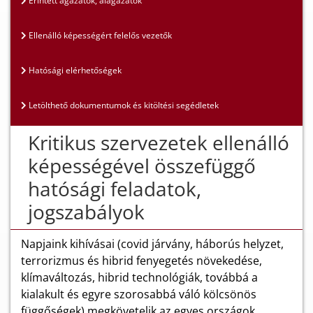
Érintett ágazatok, alágazatok
Ellenálló képességért felelős vezetők
Hatósági elérhetőségek
Letölthető dokumentumok és kitöltési segédletek
Kritikus szervezetek ellenálló
képességével összefüggő
hatósági feladatok,
jogszabályok
Napjaink kihívásai (covid járvány, háborús helyzet,
terrorizmus és hibrid fenyegetés növekedése,
klímaváltozás, hibrid technológiák, továbbá a
kialakult és egyre szorosabbá váló kölcsönös
függőségek) megkövetelik az egyes országok