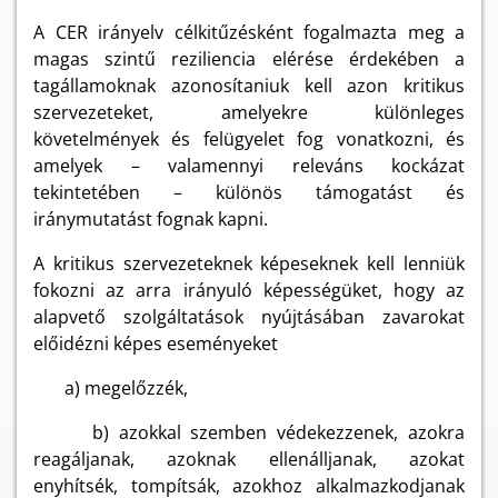
A CER irányelv célkitűzésként fogalmazta meg
a
magas szintű reziliencia elérése érdekében a
tagállamoknak azonosítaniuk kell azon kritikus
szervezeteket, amelyekre különleges
követelmények és felügyelet fog vonatkozni, és
amelyek – valamennyi releváns kockázat
tekintetében – különös támogatást és
iránymutatást fognak kapni.
A kritikus szervezeteknek képeseknek kell lenniük
fokozni az arra irányuló képességüket, hogy az
alapvető szolgáltatások nyújtásában zavarokat
előidézni képes eseményeket
a) megelőzzék,
b) azokkal szemben védekezzenek, azokra
reagáljanak, azoknak ellenálljanak, azokat
enyhítsék, tompítsák, azokhoz alkalmazkodjanak