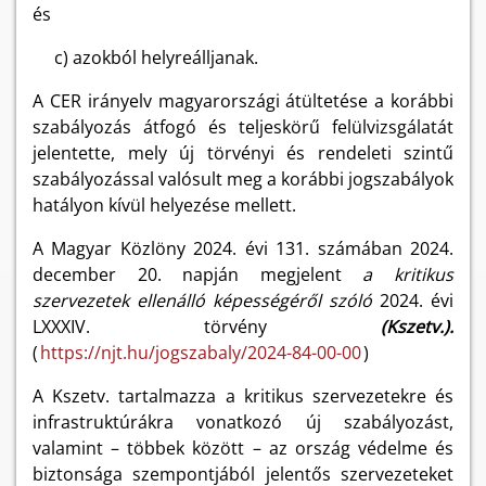
és
c) azokból helyreálljanak.
A CER irányelv magyarországi átültetése a korábbi
szabályozás átfogó és teljeskörű felülvizsgálatát
jelentette, mely új törvényi és rendeleti szintű
szabályozással valósult meg a korábbi jogszabályok
hatályon kívül helyezése mellett.
A Magyar Közlöny 2024. évi 131. számában 2024.
december 20. napján megjelent
a kritikus
szervezetek ellenálló képességéről szóló
2024. évi
LXXXIV. törvény
(Kszetv.).
(
https://njt.hu/jogszabaly/2024-84-00-00
)
A Kszetv. tartalmazza a kritikus szervezetekre és
infrastruktúrákra vonatkozó új szabályozást,
valamint – többek között – az ország védelme és
biztonsága szempontjából jelentős szervezeteket